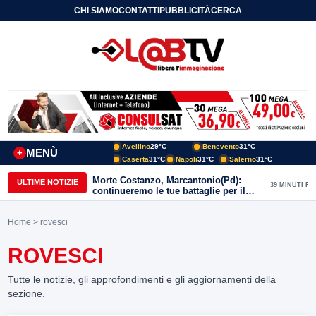
CHI SIAMO
CONTATTI
PUBBLICITÀ
CERCA
Avellino
29°C
Benevento
31°C
MENÙ
+
Caserta
31°C
Napoli
31°C
Salerno
31°C
Morte Costanzo, Marcantonio(Pd):
ULTIME NOTIZIE
39 MINUTI FA
continueremo le tue battaglie per il
Sannio
Home
> rovesci
ROVESCI
Tutte le notizie, gli approfondimenti e gli aggiornamenti della
sezione.