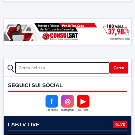
CERCA
Cerca
SEGUICI SUI SOCIAL
f
◎
▶
Facebook
Instagram
YouTube
LABTV LIVE
LIVE