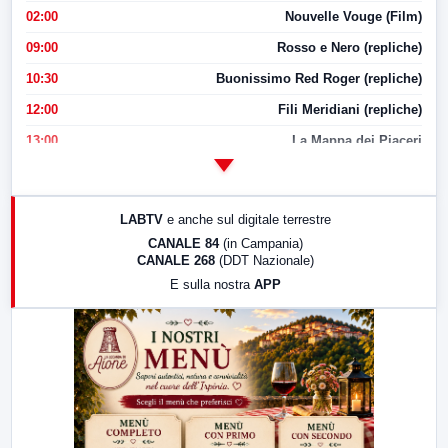
02:00
Nouvelle Vouge (Film)
09:00
Rosso e Nero (repliche)
10:30
Buonissimo Red Roger (repliche)
12:00
Fili Meridiani (repliche)
13:00
La Mappa dei Piaceri
14:00
LabNews
17:00
LabNews (replica)
LABTV
e anche sul digitale terrestre
18:30
Di Faccia e di Profilo (repliche)
CANALE 84
(in Campania)
CANALE 268
(DDT Nazionale)
19:30
LabNews (Diretta)
E sulla nostra
APP
21:00
Free Sport
23:00
LabNews (replica)