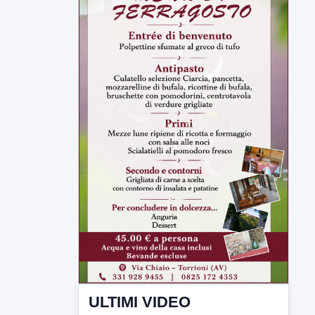
ULTIMI VIDEO
TUTTI I VIDEO
▶
6 AGOSTO 2026
ATTUALITÀ
Miasmi, Comitati dal Prefetto: non
lasciateci soli
Comitati dal Prefetto Moscarella. Oltre a
rendere noto il flash...