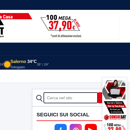
Salerno
34°C
 24°
35° / 24°
Soleggiato
CERCA
Cerca
SEGUICI SUI SOCIAL
f
◎
▶