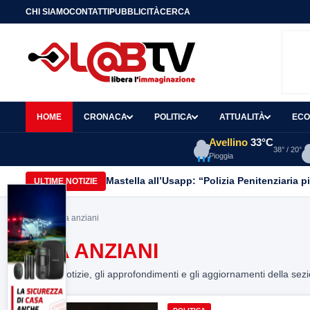
CHI SIAMO
CONTATTI
PUBBLICITÀ
CERCA
HOME
CRONACA
POLITICA
ATTUALITÀ
ECO
Avellino
33°C
38° / 20°
Pioggia
Mastella all’Usapp: “Polizia Penitenziaria p
ULTIME NOTIZIE
Home
> rsa anziani
RSA ANZIANI
Tutte le notizie, gli approfondimenti e gli aggiornamenti della sez