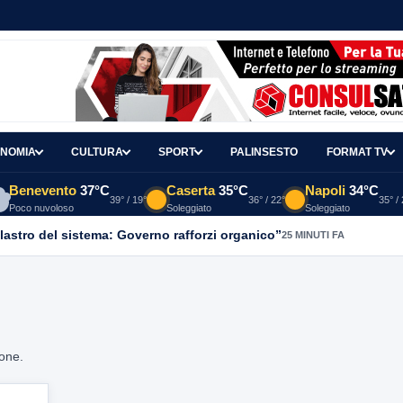
NOMIA
CULTURA
SPORT
PALINSESTO
FORMAT TV
Benevento
37°C
Caserta
35°C
Napoli
34°C
39° / 19°
36° / 22°
35° /
Poco nuvoloso
Soleggiato
Soleggiato
ilastro del sistema: Governo rafforzi organico”
25 MINUTI FA
ione.