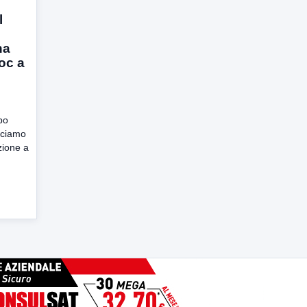
l
na
oc a
po
nciamo
zione a