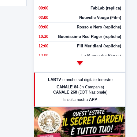
00:00
FabLab (replica)
02:00
Nouvelle Vouge (Film)
09:00
Rosso e Nero (repliche)
10:30
Buonissimo Red Roger (repliche)
12:00
Fili Meridiani (repliche)
13:00
La Mappa dei Piaceri
14:00
LabNews
17:00
LabNews (replica)
LABTV
e anche sul digitale terrestre
18:30
Di Faccia e di Profilo (repliche)
CANALE 84
(in Campania)
CANALE 268
(DDT Nazionale)
19:30
LabNews (Diretta)
E sulla nostra
APP
21:00
Free Sport
23:00
LabNews (replica)