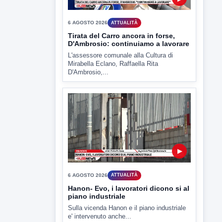
6 AGOSTO 2026
ATTUALITÀ
Hanon- Evo, i lavoratori dicono si al
piano industriale
Sulla vicenda Hanon e il piano industriale
e' intervenuto anche...
▶
6 AGOSTO 2026
ATTUALITÀ
Inaugurato il nuovo tratto della
SS212 Variante Fortorina
Un nuovo tassello per la viabilità del
Sannio e delle...