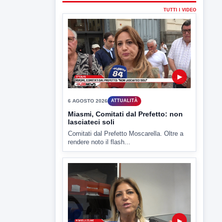
▶
6 AGOSTO 2026
ATTUALITÀ
Tirata del Carro ancora in forse,
D'Ambrosio: continuiamo a lavorare
L'assessore comunale alla Cultura di
Mirabella Eclano, Raffaella Rita
D'Ambrosio,...
▶