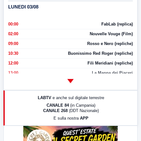
LUNEDI 03/08
00:00
FabLab (replica)
02:00
Nouvelle Vouge (Film)
09:00
Rosso e Nero (repliche)
10:30
Buonissimo Red Roger (repliche)
12:00
Fili Meridiani (repliche)
13:00
La Mappa dei Piaceri
14:00
LabNews
17:00
LabNews (replica)
LABTV
e anche sul digitale terrestre
18:30
Di Faccia e di Profilo (repliche)
CANALE 84
(in Campania)
CANALE 268
(DDT Nazionale)
19:30
LabNews (Diretta)
E sulla nostra
APP
21:00
Free Sport
23:00
LabNews (replica)