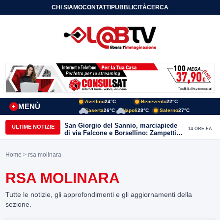
CHI SIAMO
CONTATTI
PUBBLICITÀ
CERCA
Avellino
24°C
Benevento
22°C
MENÙ
+
Caserta
26°C
Napoli
28°C
Salerno
27°C
San Giorgio del Sannio, marciapiede
ULTIME NOTIZIE
14 ORE FA
di via Falcone e Borsellino: Zampetti e
Lombardi replicano alle polemiche
Home
> rsa molinara
RSA MOLINARA
Tutte le notizie, gli approfondimenti e gli aggiornamenti della
sezione.