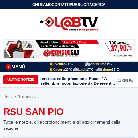
CHI SIAMO
CONTATTI
PUBBLICITÀ
CERCA
Avellino
21°C
Benevento
21°C
MENÙ
+
Caserta
25°C
Napoli
27°C
Salerno
27°C
Imprese sotto pressione, Fucci: “A
ULTIME NOTIZIE
11 ORE FA
settembre mobilitazione da Benevento
e Avellino”
Home
> Rsu san pio
RSU SAN PIO
Tutte le notizie, gli approfondimenti e gli aggiornamenti della
sezione.