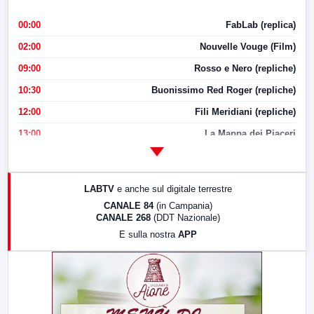
00:00
FabLab (replica)
02:00
Nouvelle Vouge (Film)
09:00
Rosso e Nero (repliche)
10:30
Buonissimo Red Roger (repliche)
12:00
Fili Meridiani (repliche)
13:00
La Mappa dei Piaceri
14:00
LabNews
17:00
LabNews (replica)
LABTV
e anche sul digitale terrestre
18:30
Di Faccia e di Profilo (repliche)
CANALE 84
(in Campania)
CANALE 268
(DDT Nazionale)
19:30
LabNews (Diretta)
E sulla nostra
APP
21:00
Free Sport
23:00
LabNews (replica)