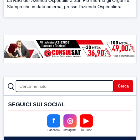
La RSU dell’Azienda Ospedaliera San Pio informa gli Organi di
Stampa che in data odierna, presso l’azienda Ospedaliera...
CERCA
Cerca
SEGUICI SUI SOCIAL
f
◎
▶
Facebook
Instagram
YouTube