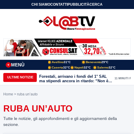
CHI SIAMO
CONTATTI
PUBBLICITÀ
CERCA
Avellino
31°C
Benevento
29°C
MENÙ
+
Caserta
32°C
Napoli
32°C
Salerno
32°C
Forestali, arrivano i fondi del 1° SAL
ULTIME NOTIZIE
11 MINUTI FA
ma stipendi ancora in ritardo: “Non è
più sostenibile”
Home
> ruba un’auto
RUBA UN’AUTO
Tutte le notizie, gli approfondimenti e gli aggiornamenti della
sezione.