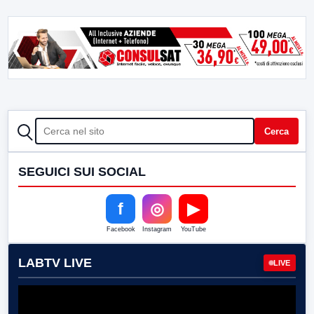
CERCA
Cerca
SEGUICI SUI SOCIAL
f
◎
▶
Facebook
Instagram
YouTube
LABTV LIVE
LIVE