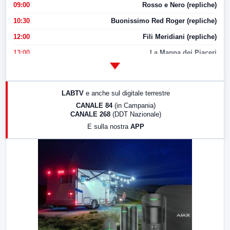
09:00
Rosso e Nero (repliche)
10:30
Buonissimo Red Roger (repliche)
12:00
Fili Meridiani (repliche)
13:00
La Mappa dei Piaceri
14:00
LabNews
17:00
LabNews (replica)
LABTV
e anche sul digitale terrestre
18:30
Di Faccia e di Profilo (repliche)
CANALE 84
(in Campania)
CANALE 268
(DDT Nazionale)
19:30
LabNews (Diretta)
E sulla nostra
APP
21:00
Free Sport
23:00
LabNews (replica)