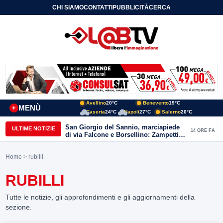
CHI SIAMO
CONTATTI
PUBBLICITÀ
CERCA
Avellino
20°C
Benevento
19°C
MENÙ
+
Caserta
24°C
Napoli
27°C
Salerno
26°C
San Giorgio del Sannio, marciapiede
ULTIME NOTIZIE
14 ORE FA
di via Falcone e Borsellino: Zampetti e
Lombardi replicano alle polemiche
Home
> rubilli
RUBILLI
Tutte le notizie, gli approfondimenti e gli aggiornamenti della
sezione.