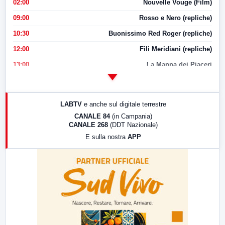
02:00
Nouvelle Vouge (Film)
09:00
Rosso e Nero (repliche)
10:30
Buonissimo Red Roger (repliche)
12:00
Fili Meridiani (repliche)
13:00
La Mappa dei Piaceri
14:00
LabNews
17:00
LabNews (replica)
LABTV
e anche sul digitale terrestre
18:30
Di Faccia e di Profilo (repliche)
CANALE 84
(in Campania)
CANALE 268
(DDT Nazionale)
19:30
LabNews (Diretta)
E sulla nostra
APP
21:00
Free Sport
23:00
LabNews (replica)