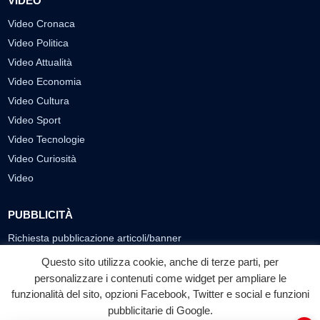
VIDEO
Video Cronaca
Video Politica
Video Attualità
Video Economia
Video Cultura
Video Sport
Video Tecnologie
Video Curiosità
Video
PUBBLICITÀ
Richiesta pubblicazione articoli/banner
Questo sito utilizza cookie, anche di terze parti, per
SEGUICI SUI SOCIAL
personalizzare i contenuti come widget per ampliare le
funzionalità del sito, opzioni Facebook, Twitter e social e funzioni
f
◎
▶
pubblicitarie di Google.
Facebook
Instagram
YouTube