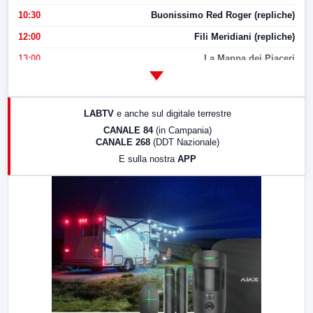
10:30
Buonissimo Red Roger (repliche)
12:00
Fili Meridiani (repliche)
13:00
La Mappa dei Piaceri
14:00
LabNews
17:00
LabNews (replica)
LABTV
e anche sul digitale terrestre
18:30
Di Faccia e di Profilo (repliche)
CANALE 84
(in Campania)
CANALE 268
(DDT Nazionale)
19:30
LabNews (Diretta)
E sulla nostra
APP
21:00
Free Sport
23:00
LabNews (replica)