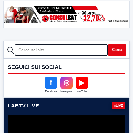
CERCA
Cerca
SEGUICI SUI SOCIAL
f
◎
▶
Facebook
Instagram
YouTube
LABTV LIVE
LIVE