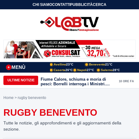
CHI SIAMO
CONTATTI
PUBBLICITÀ
CERCA
Avellino
23°C
Benevento
21°C
MENÙ
+
Caserta
26°C
Napoli
27°C
Salerno
28°C
Fiume Calore, schiuma e moria di
ULTIME NOTIZIE
10 ORE FA
pesci: Borrelli interroga i Ministri.
“Benevento paga l’assenza del
depuratore
Home
> rugby benevento
RUGBY BENEVENTO
Tutte le notizie, gli approfondimenti e gli aggiornamenti della
sezione.