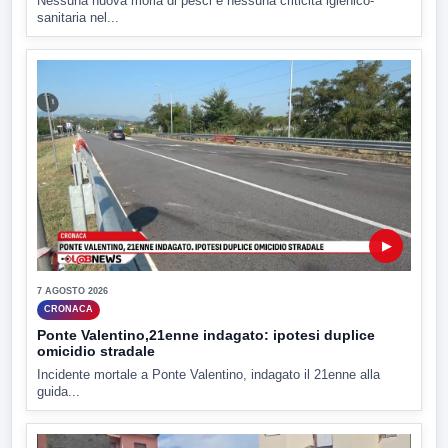
Nessuna nuova moria di pesci e nessuna criticità igienico-
sanitaria nel...
▶
7 AGOSTO 2026
CRONACA
Ponte Valentino,21enne indagato: ipotesi duplice
omicidio stradale
Incidente mortale a Ponte Valentino, indagato il 21enne alla
guida...