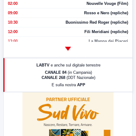
02:00
Nouvelle Vouge (Film)
09:00
Rosso e Nero (repliche)
10:30
Buonissimo Red Roger (repliche)
12:00
Fili Meridiani (repliche)
13:00
La Mappa dei Piaceri
14:00
LabNews
17:00
LabNews (replica)
LABTV
e anche sul digitale terrestre
18:30
Di Faccia e di Profilo (repliche)
CANALE 84
(in Campania)
CANALE 268
(DDT Nazionale)
19:30
LabNews (Diretta)
E sulla nostra
APP
21:00
Free Sport
23:00
LabNews (replica)