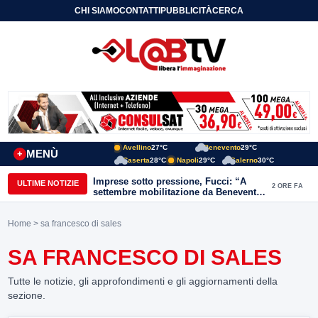
CHI SIAMO
CONTATTI
PUBBLICITÀ
CERCA
Avellino
27°C
Benevento
29°C
MENÙ
+
Caserta
28°C
Napoli
29°C
Salerno
30°C
Imprese sotto pressione, Fucci: “A
ULTIME NOTIZIE
2 ORE FA
settembre mobilitazione da Benevento
e Avellino”
Home
> sa francesco di sales
SA FRANCESCO DI SALES
Tutte le notizie, gli approfondimenti e gli aggiornamenti della
sezione.