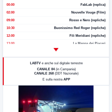
00:00
FabLab (replica)
02:00
Nouvelle Vouge (Film)
09:00
Rosso e Nero (repliche)
10:30
Buonissimo Red Roger (repliche)
12:00
Fili Meridiani (repliche)
13:00
La Mappa dei Piaceri
14:00
LabNews
17:00
LabNews (replica)
LABTV
e anche sul digitale terrestre
18:30
Di Faccia e di Profilo (repliche)
CANALE 84
(in Campania)
CANALE 268
(DDT Nazionale)
19:30
LabNews (Diretta)
E sulla nostra
APP
21:00
Free Sport
23:00
LabNews (replica)