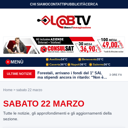
CHI SIAMO
CONTATTI
PUBBLICITÀ
CERCA
Avellino
34°C
Benevento
35°C
MENÙ
+
Caserta
36°C
Napoli
36°C
Salerno
36°C
Forestali, arrivano i fondi del 1° SAL
ULTIME NOTIZIE
3 ORE FA
ma stipendi ancora in ritardo: “Non è
più sostenibile”
Home
> sabato 22 marzo
SABATO 22 MARZO
Tutte le notizie, gli approfondimenti e gli aggiornamenti della
sezione.