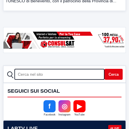
l’UNESCO di Benevento, con il patrocinio della Provincia di...
CERCA
Cerca
SEGUICI SUI SOCIAL
f
◎
▶
Facebook
Instagram
YouTube
LABTV LIVE
LIVE