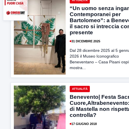
ATTUALITÀ
“Un uomo senza inga
Contemporanei per
Bartolomeo”: a Benev
il sacro si intreccia con
presente
31 DICEMBRE 2025
Dal 28 dicembre 2025 al 5 genn
2026 il Museo Iconografico
Beneventano – Casa Pisani ospit
mostra...
ATTUALITÀ
Benevento| Festa Sac
Cuore,Altrabenevento
di Mastella non rispett
controlla?
17 GIUGNO 2018