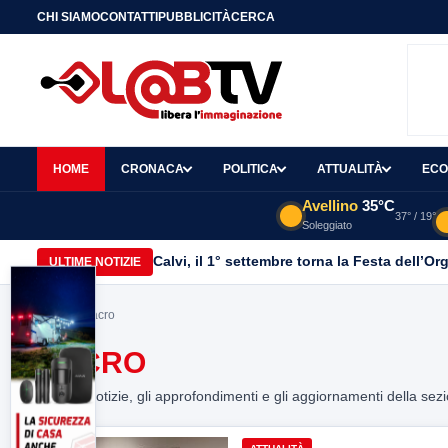
CHI SIAMO
CONTATTI
PUBBLICITÀ
CERCA
HOME
CRONACA
POLITICA
ATTUALITÀ
ECO
Avellino
35°C
37° / 19°
Soleggiato
Calvi, il 1° settembre torna la Festa dell’Or
ULTIME NOTIZIE
Home
> Sacro
SACRO
Tutte le notizie, gli approfondimenti e gli aggiornamenti della sez