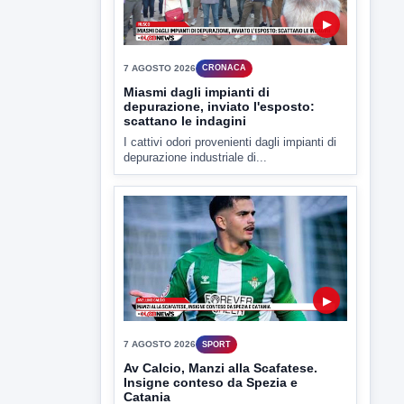
l'autopsia a chiarire il giallo di Villa
Adriana
Sarà affidato con ogni probabilità all'inizio
della prossima settimana l'incarico...
▶
7 AGOSTO 2026
CRONACA
Miasmi dagli impianti di
depurazione, inviato l'esposto:
scattano le indagini
I cattivi odori provenienti dagli impianti di
depurazione industriale di...