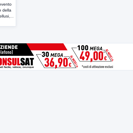
nevento
 della
lusi,...