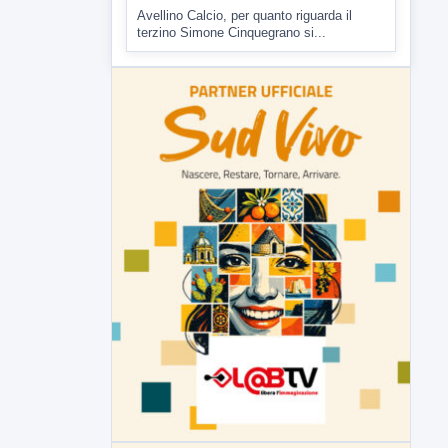
▶
7 AGOSTO 2026
SPORT
Av Calcio, Manzi alla Scafatese.
Insigne conteso da Spezia e
Catania
Avellino Calcio, per quanto riguarda il
terzino Simone Cinquegrano si...