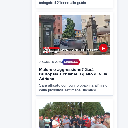
▶
7 AGOSTO 2026
CRONACA
Ponte Valentino,21enne indagato:
ipotesi duplice omicidio stradale
Incidente mortale a Ponte Valentino,
indagato il 21enne alla guida...
▶
7 AGOSTO 2026
CRONACA
Malore o aggressione? Sarà