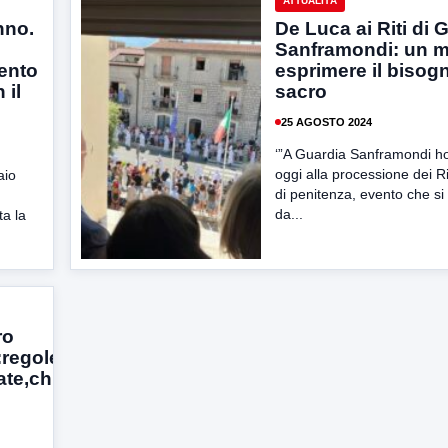
ATTUALITÀ
nno.
De Luca ai Riti di 
Sanframondi: un 
ento
esprimere il bisog
 il
sacro
25 AGOSTO 2024
‘”A Guardia Sanframondi ho
oggi alla processione dei Ri
aio
di penitenza, evento che si
da...
a la
ro
:regole
ate,chi