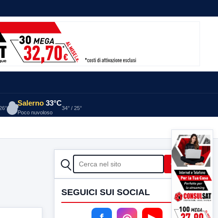
Salerno
33°C
 26°
34° / 25°
Poco nuvoloso
CERCA
Cerca
SEGUICI SUI SOCIAL
f
◎
▶