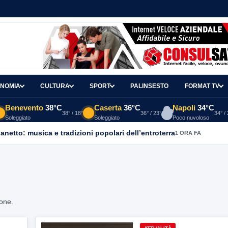
NOMIA
CULTURA
SPORT
PALINSESTO
FORMAT TV
Benevento
38°C
Caserta
36°C
Napoli
34°C
38° / 18°
36° / 23°
34° /
Soleggiato
Soleggiato
Poco nuvoloso
ganetto: musica e tradizioni popolari dell’entroterra
1 ORA FA
ione.