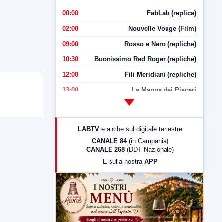
00:00
FabLab (replica)
02:00
Nouvelle Vouge (Film)
09:00
Rosso e Nero (repliche)
10:30
Buonissimo Red Roger (repliche)
12:00
Fili Meridiani (repliche)
13:00
La Mappa dei Piaceri
14:00
LabNews
17:00
LabNews (replica)
LABTV
e anche sul digitale terrestre
18:30
Di Faccia e di Profilo (repliche)
CANALE 84
(in Campania)
CANALE 268
(DDT Nazionale)
19:30
LabNews (Diretta)
E sulla nostra
APP
21:00
Free Sport
23:00
LabNews (replica)