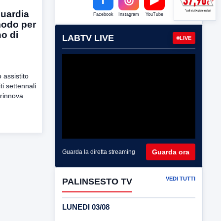
Guardia
Facebook
Instagram
YouTube
modo per
no di
LABTV LIVE
LIVE
 assistito
ti settennali
 rinnova
Guarda ora
Guarda la diretta streaming
VEDI TUTTI
PALINSESTO TV
LUNEDI 03/08