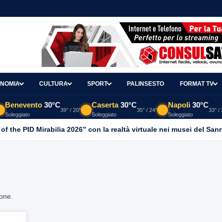
NOMIA
CULTURA
SPORT
PALINSESTO
FORMAT TV
Benevento
30°C
Caserta
30°C
Napoli
30°C
39° / 20°
35° / 24°
33° /
Soleggiato
Soleggiato
Soleggiato
 of the PID Mirabilia 2026” con la realtà virtuale nei musei del San
ione.