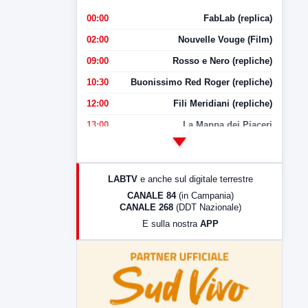
00:00
FabLab (replica)
02:00
Nouvelle Vouge (Film)
09:00
Rosso e Nero (repliche)
10:30
Buonissimo Red Roger (repliche)
12:00
Fili Meridiani (repliche)
13:00
La Mappa dei Piaceri
14:00
LabNews
17:00
LabNews (replica)
LABTV
e anche sul digitale terrestre
18:30
Di Faccia e di Profilo (repliche)
CANALE 84
(in Campania)
CANALE 268
(DDT Nazionale)
19:30
LabNews (Diretta)
E sulla nostra
APP
21:00
Free Sport
23:00
LabNews (replica)