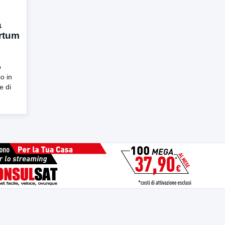
a
rtum
o
o in
e di