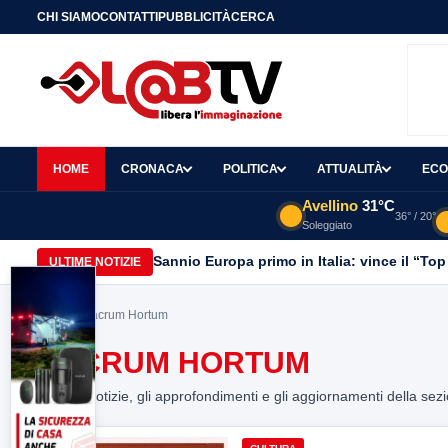
CHI SIAMO
CONTATTI
PUBBLICITÀ
CERCA
HOME
CRONACA
POLITICA
ATTUALITÀ
ECO
Avellino
31°C
36° / 20°
Soleggiato
Sannio Europa primo in Italia: vince il “Top
ULTIME NOTIZIE
Home
> Sacrum Hortum
SACRUM HORTUM
Tutte le notizie, gli approfondimenti e gli aggiornamenti della sez