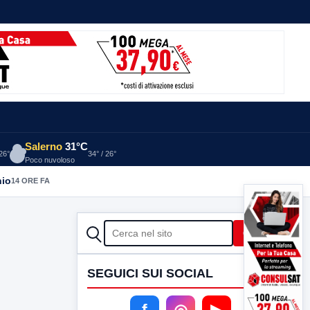
Salerno
31°C
 26°
34° / 26°
Poco nuvoloso
nio
14 ORE FA
CERCA
Cerca
SEGUICI SUI SOCIAL
f
◎
▶