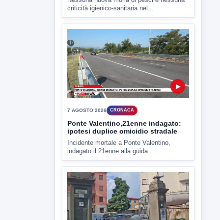
▶
7 AGOSTO 2026
ATTUALITÀ
Miasmi e Calore, l'ASL parla
attraverso il Comune
Nessuna nuova moria di pesci e nessuna
criticità igienico-sanitaria nel...
▶
7 AGOSTO 2026
CRONACA
Ponte Valentino,21enne indagato: