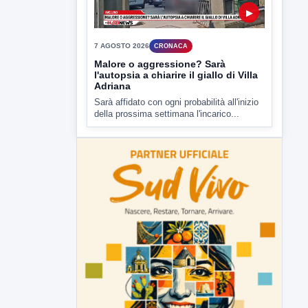
ipotesi duplice omicidio stradale
Incidente mortale a Ponte Valentino,
indagato il 21enne alla guida...
▶
7 AGOSTO 2026
CRONACA
Malore o aggressione? Sarà
l'autopsia a chiarire il giallo di Villa
Adriana
Sarà affidato con ogni probabilità all'inizio
della prossima settimana l'incarico...