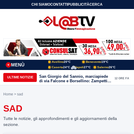
CHI SIAMO
CONTATTI
PUBBLICITÀ
CERCA
Avellino
20°C
Benevento
19°C
MENÙ
+
Caserta
24°C
Napoli
27°C
Salerno
26°C
San Giorgio del Sannio, marciapiede
ULTIME NOTIZIE
12 ORE FA
di via Falcone e Borsellino: Zampetti e
Lombardi replicano alle polemiche
Home
> sad
SAD
Tutte le notizie, gli approfondimenti e gli aggiornamenti della
sezione.