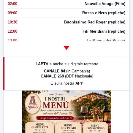
02:00
Nouvelle Vouge (Film)
09:00
Rosso e Nero (repliche)
10:30
Buonissimo Red Roger (repliche)
12:00
Fili Meridiani (repliche)
13:00
La Mappa dei Piaceri
14:00
LabNews
17:00
LabNews (replica)
LABTV
e anche sul digitale terrestre
18:30
Di Faccia e di Profilo (repliche)
CANALE 84
(in Campania)
CANALE 268
(DDT Nazionale)
19:30
LabNews (Diretta)
E sulla nostra
APP
21:00
Free Sport
23:00
LabNews (replica)