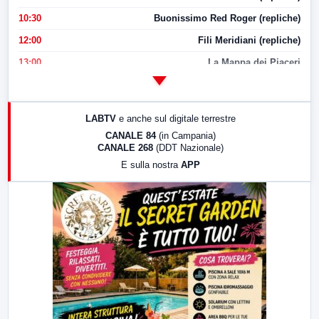
10:30
Buonissimo Red Roger (repliche)
12:00
Fili Meridiani (repliche)
13:00
La Mappa dei Piaceri
14:00
LabNews
17:00
LabNews (replica)
LABTV
e anche sul digitale terrestre
18:30
Di Faccia e di Profilo (repliche)
CANALE 84
(in Campania)
CANALE 268
(DDT Nazionale)
19:30
LabNews (Diretta)
E sulla nostra
APP
21:00
Free Sport
23:00
LabNews (replica)