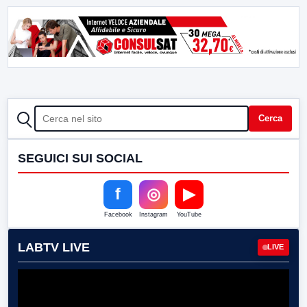
CERCA
Cerca
SEGUICI SUI SOCIAL
f
◎
▶
Facebook
Instagram
YouTube
LABTV LIVE
LIVE