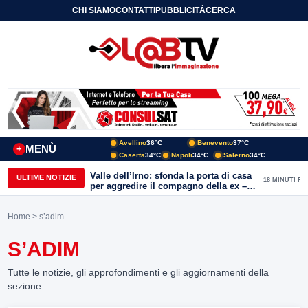
CHI SIAMO
CONTATTI
PUBBLICITÀ
CERCA
Avellino
36°C
Benevento
37°C
MENÙ
+
Caserta
34°C
Napoli
34°C
Salerno
34°C
Valle dell’Irno: sfonda la porta di casa
ULTIME NOTIZIE
18 MINUTI FA
per aggredire il compagno della ex –
decisivo l’allarme anti-stalker e
l’intervento dei Carabinieri
Home
> s’adim
S’ADIM
Tutte le notizie, gli approfondimenti e gli aggiornamenti della
sezione.