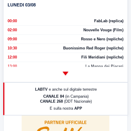
LUNEDI 03/08
00:00
FabLab (replica)
02:00
Nouvelle Vouge (Film)
09:00
Rosso e Nero (repliche)
10:30
Buonissimo Red Roger (repliche)
12:00
Fili Meridiani (repliche)
13:00
La Mappa dei Piaceri
14:00
LabNews
17:00
LabNews (replica)
LABTV
e anche sul digitale terrestre
18:30
Di Faccia e di Profilo (repliche)
CANALE 84
(in Campania)
CANALE 268
(DDT Nazionale)
19:30
LabNews (Diretta)
E sulla nostra
APP
21:00
Free Sport
23:00
LabNews (replica)