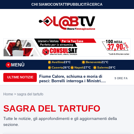
CHI SIAMO
CONTATTI
PUBBLICITÀ
CERCA
Avellino
23°C
Benevento
21°C
MENÙ
+
Caserta
26°C
Napoli
27°C
Salerno
28°C
Fiume Calore, schiuma e moria di
ULTIME NOTIZIE
9 ORE FA
pesci: Borrelli interroga i Ministri.
“Benevento paga l’assenza del
depuratore
Home
> sagra del tartufo
SAGRA DEL TARTUFO
Tutte le notizie, gli approfondimenti e gli aggiornamenti della
sezione.