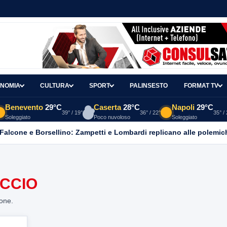
NOMIA
CULTURA
SPORT
PALINSESTO
FORMAT TV
Benevento
29°C
Caserta
28°C
Napoli
29°C
39° / 19°
36° / 22°
35° /
Soleggiato
Poco nuvoloso
Soleggiato
 Falcone e Borsellino: Zampetti e Lombardi replicano alle polemic
UCCIO
ione.