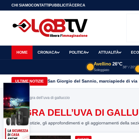
CHI SIAMO
CONTATTI
PUBBLICITÀ
CERCA
HOME
CRONACA
POLITICA
ATTUALITÀ
ECO
Avellino
26°C
38° / 20°
Soleggiato
San Giorgio del Sannio, marciapiede di via
ULTIME NOTIZIE
Home
> sagra dell’uva di galluccio
SAGRA DELL’UVA DI GALL
Tutte le notizie, gli approfondimenti e gli aggiornamenti della sez