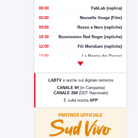
00:00
FabLab (replica)
02:00
Nouvelle Vouge (Film)
09:00
Rosso e Nero (repliche)
10:30
Buonissimo Red Roger (repliche)
12:00
Fili Meridiani (repliche)
13:00
La Mappa dei Piaceri
14:00
LabNews
17:00
LabNews (replica)
LABTV
e anche sul digitale terrestre
18:30
Di Faccia e di Profilo (repliche)
CANALE 84
(in Campania)
CANALE 268
(DDT Nazionale)
19:30
LabNews (Diretta)
E sulla nostra
APP
21:00
Free Sport
23:00
LabNews (replica)