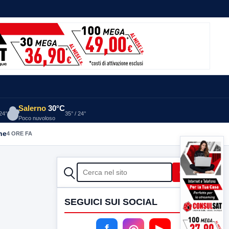
Salerno
30°C
 24°
35° / 24°
Poco nuvoloso
he
4 ORE FA
CERCA
Cerca
SEGUICI SUI SOCIAL
f
◎
▶