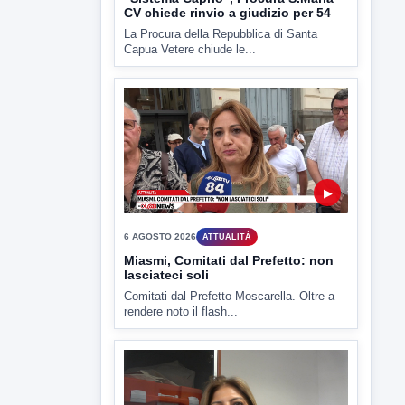
Capua Vetere chiude le...
▶
6 AGOSTO 2026
ATTUALITÀ
Miasmi, Comitati dal Prefetto: non
lasciateci soli
Comitati dal Prefetto Moscarella. Oltre a
rendere noto il flash...