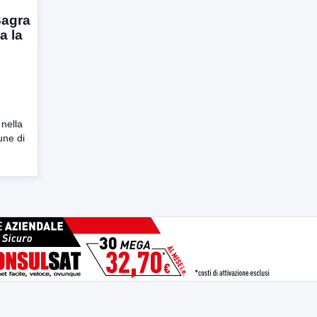
Sagra
a la
 nella
une di