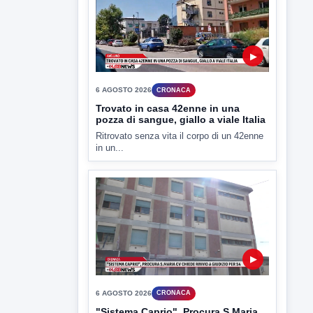
▶
6 AGOSTO 2026
CRONACA
Trovato in casa 42enne in una
pozza di sangue, giallo a viale Italia
Ritrovato senza vita il corpo di un 42enne
in un...
▶
6 AGOSTO 2026
CRONACA
"Sistema Caprio", Procura S.Maria
CV chiede rinvio a giudizio per 54
La Procura della Repubblica di Santa