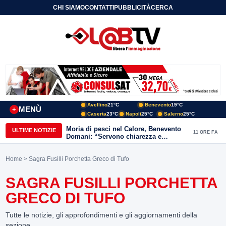
CHI SIAMO
CONTATTI
PUBBLICITÀ
CERCA
Avellino
21°C
Benevento
19°C
MENÙ
+
Caserta
23°C
Napoli
25°C
Salerno
25°C
Moria di pesci nel Calore, Benevento
ULTIME NOTIZIE
11 ORE FA
Domani: “Servono chiarezza e
approfondimenti sulla gestione
ambientale”
Home
> Sagra Fusilli Porchetta Greco di Tufo
SAGRA FUSILLI PORCHETTA
GRECO DI TUFO
Tutte le notizie, gli approfondimenti e gli aggiornamenti della
sezione.