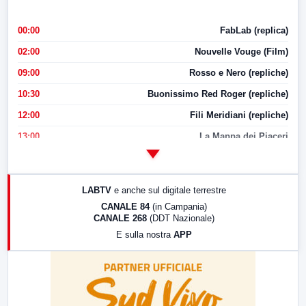
00:00
FabLab (replica)
02:00
Nouvelle Vouge (Film)
09:00
Rosso e Nero (repliche)
10:30
Buonissimo Red Roger (repliche)
12:00
Fili Meridiani (repliche)
13:00
La Mappa dei Piaceri
14:00
LabNews
17:00
LabNews (replica)
LABTV
e anche sul digitale terrestre
18:30
Di Faccia e di Profilo (repliche)
CANALE 84
(in Campania)
CANALE 268
(DDT Nazionale)
19:30
LabNews (Diretta)
E sulla nostra
APP
21:00
Free Sport
23:00
LabNews (replica)