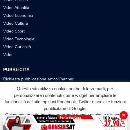
Video Attualità
Video Economia
Video Cultura
Video Sport
Video Tecnologie
Video Curiosità
Video
PUBBLICITÀ
Richiesta pubblicazione articoli/banner
Questo sito utilizza cookie, anche di terze parti, per
SEGUICI SUI SOCIAL
personalizzare i contenuti come widget per ampliare le
funzionalità del sito, opzioni Facebook, Twitter e social e funzioni
f
◎
▶
pubblicitarie di Google.
Facebook
Instagram
YouTube
×
Chiudendo questo banner, scorrendo questa pagina o cliccando
su qualunque suo elemento acconsenti all'uso dei cookie.
© 2026 LABTV - Tutti i diritti riservati