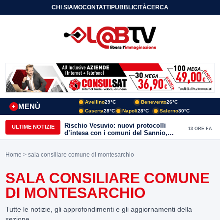
CHI SIAMO
CONTATTI
PUBBLICITÀ
CERCA
Avellino
29°C
Benevento
26°C
MENÙ
+
Caserta
28°C
Napoli
28°C
Salerno
30°C
Rischio Vesuvio: nuovi protocolli
ULTIME NOTIZIE
13 ORE FA
d’intesa con i comuni del Sannio,
firmato il protocollo con Arpaise
Home
> sala consiliare comune di montesarchio
SALA CONSILIARE COMUNE
DI MONTESARCHIO
Tutte le notizie, gli approfondimenti e gli aggiornamenti della
sezione.