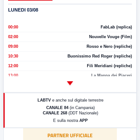
LUNEDI 03/08
00:00
FabLab (replica)
02:00
Nouvelle Vouge (Film)
09:00
Rosso e Nero (repliche)
10:30
Buonissimo Red Roger (repliche)
12:00
Fili Meridiani (repliche)
13:00
La Mappa dei Piaceri
14:00
LabNews
17:00
LabNews (replica)
LABTV
e anche sul digitale terrestre
18:30
Di Faccia e di Profilo (repliche)
CANALE 84
(in Campania)
CANALE 268
(DDT Nazionale)
19:30
LabNews (Diretta)
E sulla nostra
APP
21:00
Free Sport
23:00
LabNews (replica)