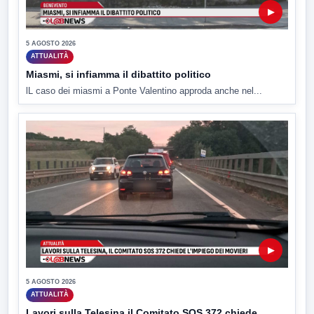
▶
5 AGOSTO 2026
ATTUALITÀ
Miasmi, si infiamma il dibattito politico
lL caso dei miasmi a Ponte Valentino approda anche nel...
▶
5 AGOSTO 2026
ATTUALITÀ
Lavori sulla Telesina il Comitato SOS 372 chiede