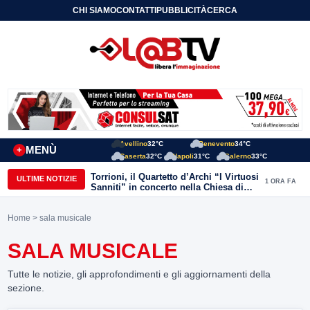
CHI SIAMO
CONTATTI
PUBBLICITÀ
CERCA
Avellino
32°C
Benevento
34°C
MENÙ
+
Caserta
32°C
Napoli
31°C
Salerno
33°C
Torrioni, il Quartetto d’Archi “I Virtuosi
ULTIME NOTIZIE
1 ORA FA
Sanniti” in concerto nella Chiesa di
San Michele Arcangelo
Home
> sala musicale
SALA MUSICALE
Tutte le notizie, gli approfondimenti e gli aggiornamenti della
sezione.