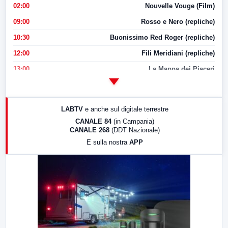
02:00
Nouvelle Vouge (Film)
09:00
Rosso e Nero (repliche)
10:30
Buonissimo Red Roger (repliche)
12:00
Fili Meridiani (repliche)
13:00
La Mappa dei Piaceri
14:00
LabNews
17:00
LabNews (replica)
LABTV
e anche sul digitale terrestre
18:30
Di Faccia e di Profilo (repliche)
CANALE 84
(in Campania)
CANALE 268
(DDT Nazionale)
19:30
LabNews (Diretta)
E sulla nostra
APP
21:00
Free Sport
23:00
LabNews (replica)