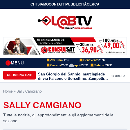
CHI SIAMO
CONTATTI
PUBBLICITÀ
CERCA
Avellino
21°C
Benevento
21°C
MENÙ
+
Caserta
25°C
Napoli
27°C
Salerno
26°C
San Giorgio del Sannio, marciapiede
ULTIME NOTIZIE
10 ORE FA
di via Falcone e Borsellino: Zampetti e
Lombardi replicano alle polemiche
Home
> Sally Camgiano
SALLY CAMGIANO
Tutte le notizie, gli approfondimenti e gli aggiornamenti della
sezione.