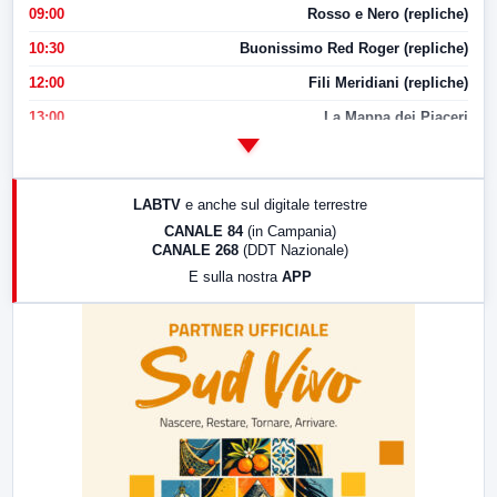
09:00
Rosso e Nero (repliche)
10:30
Buonissimo Red Roger (repliche)
12:00
Fili Meridiani (repliche)
13:00
La Mappa dei Piaceri
14:00
LabNews
17:00
LabNews (replica)
LABTV
e anche sul digitale terrestre
18:30
Di Faccia e di Profilo (repliche)
CANALE 84
(in Campania)
CANALE 268
(DDT Nazionale)
19:30
LabNews (Diretta)
E sulla nostra
APP
21:00
Free Sport
23:00
LabNews (replica)