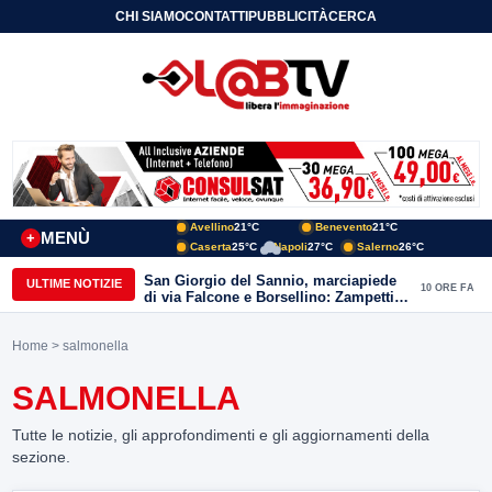
CHI SIAMO
CONTATTI
PUBBLICITÀ
CERCA
Avellino
21°C
Benevento
21°C
MENÙ
+
Caserta
25°C
Napoli
27°C
Salerno
26°C
San Giorgio del Sannio, marciapiede
ULTIME NOTIZIE
10 ORE FA
di via Falcone e Borsellino: Zampetti e
Lombardi replicano alle polemiche
Home
> salmonella
SALMONELLA
Tutte le notizie, gli approfondimenti e gli aggiornamenti della
sezione.