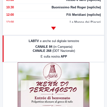
10:30
Buonissimo Red Roger (repliche)
12:00
Fili Meridiani (repliche)
13:00
La Mappa dei Piaceri
14:00
LabNews
17:00
LabNews (replica)
LABTV
e anche sul digitale terrestre
18:30
Di Faccia e di Profilo (repliche)
CANALE 84
(in Campania)
CANALE 268
(DDT Nazionale)
19:30
LabNews (Diretta)
E sulla nostra
APP
21:00
Free Sport
23:00
LabNews (replica)