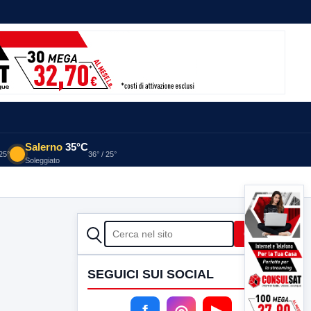
Salerno
35°C
 25°
36° / 25°
Soleggiato
CERCA
Cerca
SEGUICI SUI SOCIAL
f
◎
▶