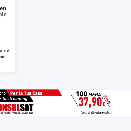
pen
ale
a e di
ata