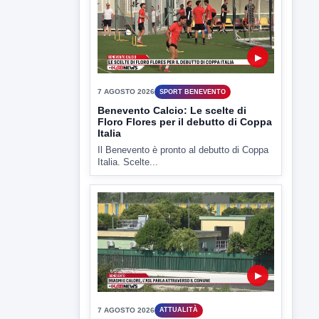
▶
7 AGOSTO 2026
SPORT BENEVENTO
Benevento Calcio: Le scelte di
Floro Flores per il debutto di Coppa
Italia
Il Benevento è pronto al debutto di Coppa
Italia. Scelte...
▶
7 AGOSTO 2026
ATTUALITÀ
Miasmi e Calore, l'ASL parla
attraverso il Comune
Nessuna nuova moria di pesci e nessuna
criticità igienico-sanitaria nel...