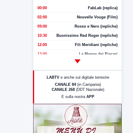
00:00
FabLab (replica)
02:00
Nouvelle Vouge (Film)
09:00
Rosso e Nero (repliche)
10:30
Buonissimo Red Roger (repliche)
12:00
Fili Meridiani (repliche)
13:00
La Mappa dei Piaceri
14:00
LabNews
17:00
LabNews (replica)
LABTV
e anche sul digitale terrestre
18:30
Di Faccia e di Profilo (repliche)
CANALE 84
(in Campania)
CANALE 268
(DDT Nazionale)
19:30
LabNews (Diretta)
E sulla nostra
APP
21:00
Free Sport
23:00
LabNews (replica)