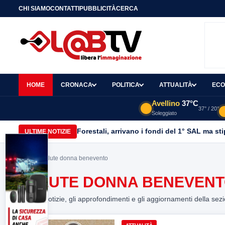
CHI SIAMO
CONTATTI
PUBBLICITÀ
CERCA
HOME
CRONACA
POLITICA
ATTUALITÀ
ECO
Avellino
37°C
37° / 20°
Soleggiato
Forestali, arrivano i fondi del 1° SAL ma st
ULTIME NOTIZIE
Home
> salute donna benevento
SALUTE DONNA BENEVEN
Tutte le notizie, gli approfondimenti e gli aggiornamenti della sez