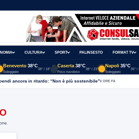
NOMIA
CULTURA
SPORT
PALINSESTO
FORMAT TV
Benevento
38°C
Caserta
38°C
Napoli
35°C
38° / 18°
38° / 23°
36° /
Soleggiato
Poco nuvoloso
Soleggiato
ipendi ancora in ritardo: “Non è più sostenibile”
6 ORE FA
TO
ione.