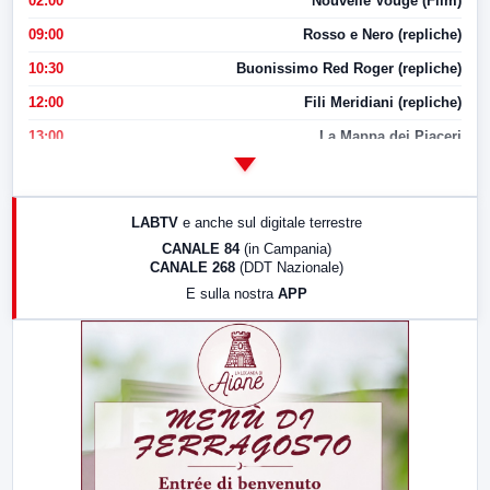
02:00
Nouvelle Vouge (Film)
09:00
Rosso e Nero (repliche)
10:30
Buonissimo Red Roger (repliche)
12:00
Fili Meridiani (repliche)
13:00
La Mappa dei Piaceri
14:00
LabNews
17:00
LabNews (replica)
LABTV
e anche sul digitale terrestre
18:30
Di Faccia e di Profilo (repliche)
CANALE 84
(in Campania)
CANALE 268
(DDT Nazionale)
19:30
LabNews (Diretta)
E sulla nostra
APP
21:00
Free Sport
23:00
LabNews (replica)