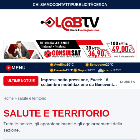
CHI SIAMO
CONTATTI
PUBBLICITÀ
CERCA
Avellino
20°C
Benevento
20°C
MENÙ
+
Caserta
24°C
Napoli
26°C
Salerno
27°C
Imprese sotto pressione, Fucci: “A
ULTIME NOTIZIE
12 ORE FA
settembre mobilitazione da Benevento
e Avellino”
Home
> salute e territorio
SALUTE E TERRITORIO
Tutte le notizie, gli approfondimenti e gli aggiornamenti della
sezione.