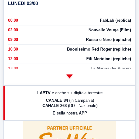
LUNEDI 03/08
00:00
FabLab (replica)
02:00
Nouvelle Vouge (Film)
09:00
Rosso e Nero (repliche)
10:30
Buonissimo Red Roger (repliche)
12:00
Fili Meridiani (repliche)
13:00
La Mappa dei Piaceri
14:00
LabNews
17:00
LabNews (replica)
LABTV
e anche sul digitale terrestre
18:30
Di Faccia e di Profilo (repliche)
CANALE 84
(in Campania)
CANALE 268
(DDT Nazionale)
19:30
LabNews (Diretta)
E sulla nostra
APP
21:00
Free Sport
23:00
LabNews (replica)