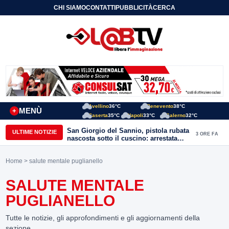
CHI SIAMO
CONTATTI
PUBBLICITÀ
CERCA
Avellino
36°C
Benevento
38°C
MENÙ
+
Caserta
35°C
Napoli
33°C
Salerno
32°C
San Giorgio del Sannio, pistola rubata
ULTIME NOTIZIE
3 ORE FA
nascosta sotto il cuscino: arrestata
51enne
Home
> salute mentale puglianello
SALUTE MENTALE
PUGLIANELLO
Tutte le notizie, gli approfondimenti e gli aggiornamenti della
sezione.