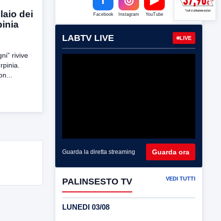
laio dei
Facebook
Instagram
YouTube
pinia
LABTV LIVE
LIVE
ni” rivive
rpinia.
on...
Guarda ora
Guarda la diretta streaming
VEDI TUTTI
PALINSESTO TV
LUNEDI 03/08