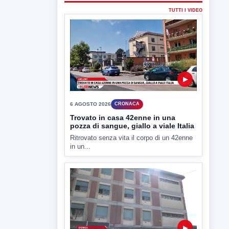
in un...
▶
6 AGOSTO 2026
CRONACA
"Sistema Caprio", Procura S.Maria
CV chiede rinvio a giudizio per 54
La Procura della Repubblica di Santa
Capua Vetere chiude le...