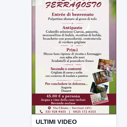
ULTIMI VIDEO
TUTTI I VIDEO
▶
6 AGOSTO 2026
CRONACA
Trovato in casa 42enne in una
pozza di sangue, giallo a viale Italia
Ritrovato senza vita il corpo di un 42enne