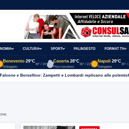
NOMIA
CULTURA
SPORT
PALINSESTO
FORMAT TV
Benevento
29°C
Caserta
28°C
Napoli
29°C
39° / 19°
36° / 22°
35° /
Soleggiato
Poco nuvoloso
Soleggiato
 Falcone e Borsellino: Zampetti e Lombardi replicano alle polemic
ione.