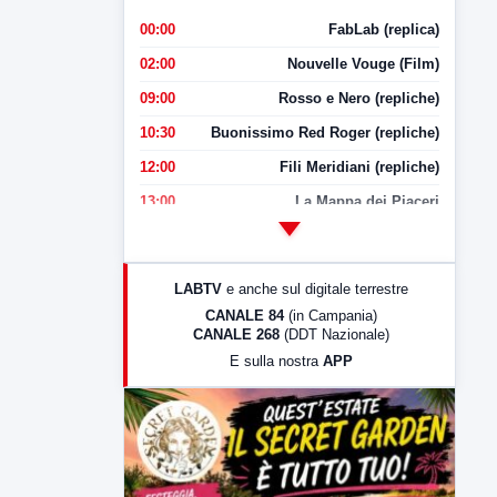
00:00
FabLab (replica)
02:00
Nouvelle Vouge (Film)
09:00
Rosso e Nero (repliche)
10:30
Buonissimo Red Roger (repliche)
12:00
Fili Meridiani (repliche)
13:00
La Mappa dei Piaceri
14:00
LabNews
17:00
LabNews (replica)
LABTV
e anche sul digitale terrestre
18:30
Di Faccia e di Profilo (repliche)
CANALE 84
(in Campania)
CANALE 268
(DDT Nazionale)
19:30
LabNews (Diretta)
E sulla nostra
APP
21:00
Free Sport
23:00
LabNews (replica)