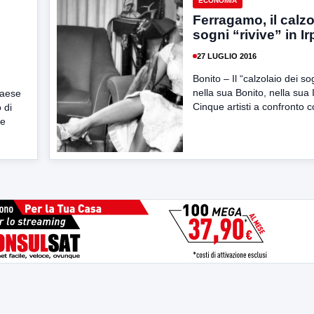
ECONOMIA
Ferragamo, il calzo
sogni “rivive” in Ir
27 LUGLIO 2016
Bonito – Il “calzolaio dei sog
nella sua Bonito, nella sua I
paese
Cinque artisti a confronto c
 di
re