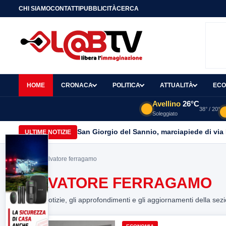
CHI SIAMO
CONTATTI
PUBBLICITÀ
CERCA
HOME
CRONACA
POLITICA
ATTUALITÀ
ECO
Avellino
26°C
38° / 20°
Soleggiato
San Giorgio del Sannio, marciapiede di via
ULTIME NOTIZIE
Home
> salvatore ferragamo
SALVATORE FERRAGAMO
Tutte le notizie, gli approfondimenti e gli aggiornamenti della sez