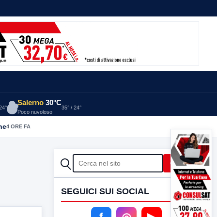
Salerno
30°C
 24°
35° / 24°
Poco nuvoloso
he
4 ORE FA
CERCA
Cerca
SEGUICI SUI SOCIAL
f
◎
▶