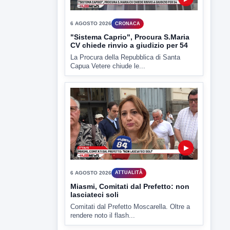
▶
6 AGOSTO 2026
ATTUALITÀ
Miasmi, Comitati dal Prefetto: non
lasciateci soli
Comitati dal Prefetto Moscarella. Oltre a
rendere noto il flash...
▶
6 AGOSTO 2026
ATTUALITÀ
Tirata del Carro ancora in forse,
D'Ambrosio: continuiamo a lavorare
L'assessore comunale alla Cultura di
Mirabella Eclano, Raffaella Rita