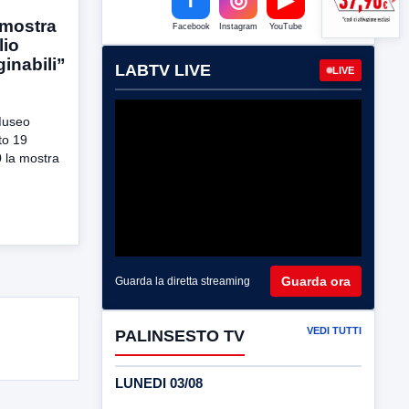
 mostra
Facebook
Instagram
YouTube
lio
inabili”
LABTV LIVE
LIVE
Museo
to 19
0 la mostra
Guarda ora
Guarda la diretta streaming
VEDI TUTTI
PALINSESTO TV
LUNEDI 03/08