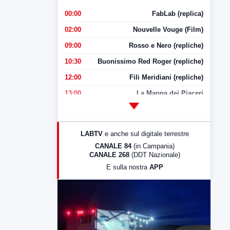
00:00
FabLab (replica)
02:00
Nouvelle Vouge (Film)
09:00
Rosso e Nero (repliche)
10:30
Buonissimo Red Roger (repliche)
12:00
Fili Meridiani (repliche)
13:00
La Mappa dei Piaceri
14:00
LabNews
17:00
LabNews (replica)
LABTV
e anche sul digitale terrestre
18:30
Di Faccia e di Profilo (repliche)
CANALE 84
(in Campania)
CANALE 268
(DDT Nazionale)
19:30
LabNews (Diretta)
E sulla nostra
APP
21:00
Free Sport
23:00
LabNews (replica)