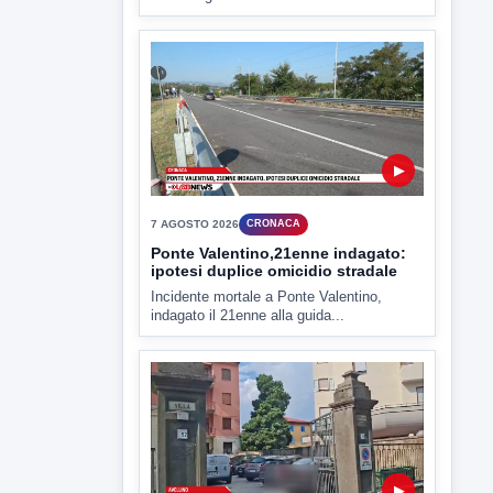
Miasmi e Calore, l'ASL parla
attraverso il Comune
Nessuna nuova moria di pesci e nessuna
criticità igienico-sanitaria nel...
▶
7 AGOSTO 2026
CRONACA
Ponte Valentino,21enne indagato:
ipotesi duplice omicidio stradale
Incidente mortale a Ponte Valentino,
indagato il 21enne alla guida...