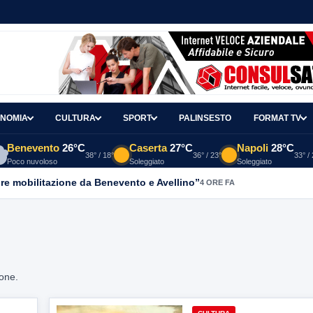
NOMIA
CULTURA
SPORT
PALINSESTO
FORMAT TV
Benevento
26°C
Caserta
27°C
Napoli
28°C
38° / 18°
36° / 23°
33° /
Poco nuvoloso
Soleggiato
Soleggiato
re mobilitazione da Benevento e Avellino”
4 ORE FA
ione.