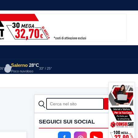
Salerno
28°C
 26°
33° / 25°
Poco nuvoloso
CERCA
Cerca
SEGUICI SUI SOCIAL
f
◎
▶