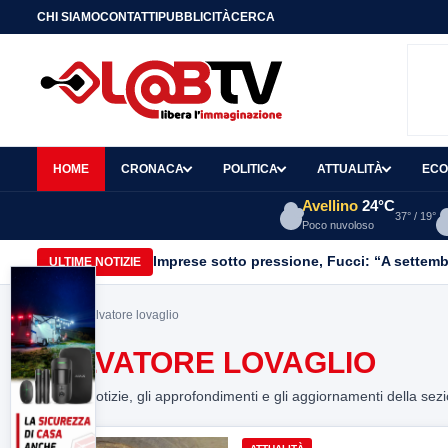
CHI SIAMO
CONTATTI
PUBBLICITÀ
CERCA
HOME
CRONACA
POLITICA
ATTUALITÀ
ECO
Avellino
24°C
37° / 19°
Poco nuvoloso
Imprese sotto pressione, Fucci: “A settemb
ULTIME NOTIZIE
Home
> salvatore lovaglio
SALVATORE LOVAGLIO
Tutte le notizie, gli approfondimenti e gli aggiornamenti della sez