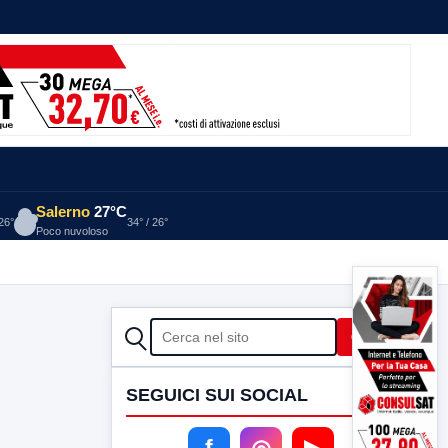
Salerno
27°C
 26°
34° / 26°
Poco nuvoloso
CERCA
Cerca
SEGUICI SUI SOCIAL
f
◎
▶