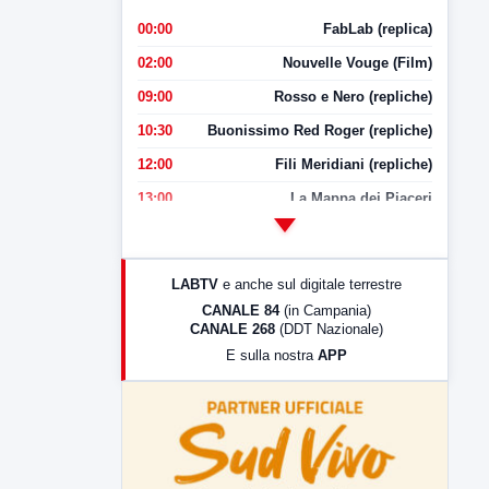
00:00
FabLab (replica)
02:00
Nouvelle Vouge (Film)
09:00
Rosso e Nero (repliche)
10:30
Buonissimo Red Roger (repliche)
12:00
Fili Meridiani (repliche)
13:00
La Mappa dei Piaceri
14:00
LabNews
17:00
LabNews (replica)
LABTV
e anche sul digitale terrestre
18:30
Di Faccia e di Profilo (repliche)
CANALE 84
(in Campania)
CANALE 268
(DDT Nazionale)
19:30
LabNews (Diretta)
E sulla nostra
APP
21:00
Free Sport
23:00
LabNews (replica)