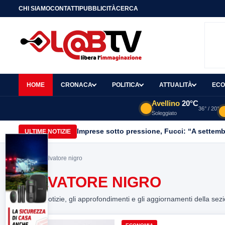
CHI SIAMO
CONTATTI
PUBBLICITÀ
CERCA
HOME
CRONACA
POLITICA
ATTUALITÀ
ECO
Avellino
20°C
36° / 20°
Soleggiato
Imprese sotto pressione, Fucci: “A settemb
ULTIME NOTIZIE
Home
> salvatore nigro
SALVATORE NIGRO
Tutte le notizie, gli approfondimenti e gli aggiornamenti della sez