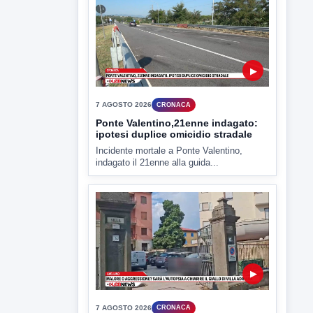
▶
7 AGOSTO 2026
ATTUALITÀ
Miasmi e Calore, l'ASL parla
attraverso il Comune
Nessuna nuova moria di pesci e nessuna
criticità igienico-sanitaria nel...
▶
7 AGOSTO 2026
CRONACA
Ponte Valentino,21enne indagato:
ipotesi duplice omicidio stradale
Incidente mortale a Ponte Valentino,
indagato il 21enne alla guida...