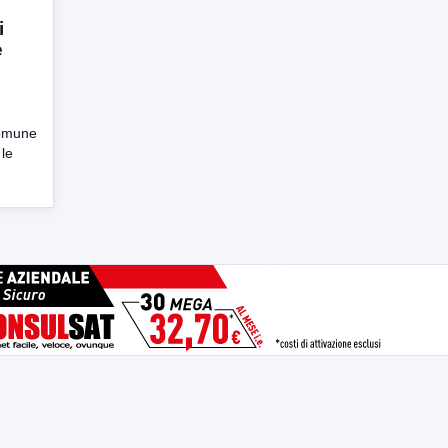
i
e
comune
 le