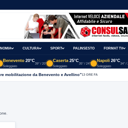
NOMIA
CULTURA
SPORT
PALINSESTO
FORMAT TV
Benevento
20°C
Caserta
25°C
Napoli
26°C
39° / 20°
35° / 24°
34° /
Soleggiato
Soleggiato
Soleggiato
re mobilitazione da Benevento e Avellino”
13 ORE FA
ione.