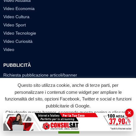
Video Attualità
Video Economia
Video Cultura
Video Sport
Video Tecnologie
Video Curiosità
Video
PUBBLICITÀ
Richiesta pubblicazione articoli/banner
Questo sito utilizza cookie, anche di terze parti, per
SEGUICI SUI SOCIAL
personalizzare i contenuti come widget per ampliare le
funzionalità del sito, opzioni Facebook, Twitter e social e funzioni
f
◎
▶
pubblicitarie di Google.
Facebook
Instagram
YouTube
×
Chiudendo questo banner, scorrendo questa pagina o cliccando
su qualunque suo elemento acconsenti all'uso dei cookie.
© 2026 LABTV - Tutti i diritti riservati
Accetta