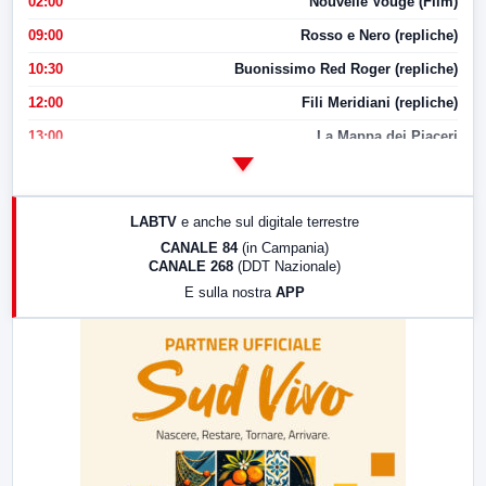
02:00
Nouvelle Vouge (Film)
09:00
Rosso e Nero (repliche)
10:30
Buonissimo Red Roger (repliche)
12:00
Fili Meridiani (repliche)
13:00
La Mappa dei Piaceri
14:00
LabNews
17:00
LabNews (replica)
LABTV
e anche sul digitale terrestre
18:30
Di Faccia e di Profilo (repliche)
CANALE 84
(in Campania)
CANALE 268
(DDT Nazionale)
19:30
LabNews (Diretta)
E sulla nostra
APP
21:00
Free Sport
23:00
LabNews (replica)