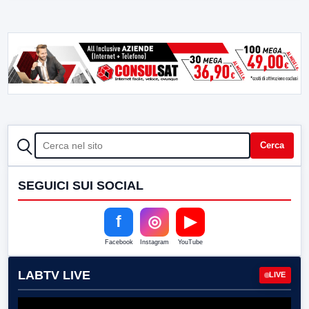
CERCA
Cerca
SEGUICI SUI SOCIAL
f
◎
▶
Facebook
Instagram
YouTube
LABTV LIVE
LIVE