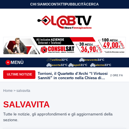
CHI SIAMO
CONTATTI
PUBBLICITÀ
CERCA
Avellino
32°C
Benevento
34°C
MENÙ
+
Caserta
32°C
Napoli
31°C
Salerno
33°C
Torrioni, il Quartetto d’Archi “I Virtuosi
ULTIME NOTIZIE
2 ORE FA
Sanniti” in concerto nella Chiesa di
San Michele Arcangelo
Home
> salvavita
SALVAVITA
Tutte le notizie, gli approfondimenti e gli aggiornamenti della
sezione.