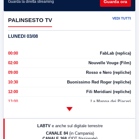
Guarda ora
Guarda la diretta streaming
VEDI TUTTI
PALINSESTO TV
LUNEDI 03/08
00:00
FabLab (replica)
02:00
Nouvelle Vouge (Film)
09:00
Rosso e Nero (repliche)
10:30
Buonissimo Red Roger (repliche)
12:00
Fili Meridiani (repliche)
13:00
La Mappa dei Piaceri
14:00
LabNews
17:00
LabNews (replica)
LABTV
e anche sul digitale terrestre
18:30
Di Faccia e di Profilo (repliche)
CANALE 84
(in Campania)
CANALE 268
(DDT Nazionale)