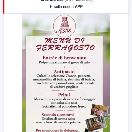
19:30
LabNews (Diretta)
E sulla nostra
APP
21:00
Free Sport
23:00
LabNews (replica)