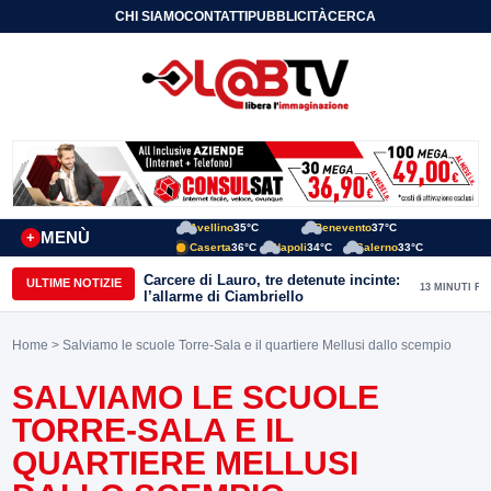
CHI SIAMO
CONTATTI
PUBBLICITÀ
CERCA
Avellino
35°C
Benevento
37°C
MENÙ
+
Caserta
36°C
Napoli
34°C
Salerno
33°C
Carcere di Lauro, tre detenute incinte:
ULTIME NOTIZIE
13 MINUTI FA
l’allarme di Ciambriello
Home
> Salviamo le scuole Torre-Sala e il quartiere Mellusi dallo scempio
SALVIAMO LE SCUOLE
TORRE-SALA E IL
QUARTIERE MELLUSI