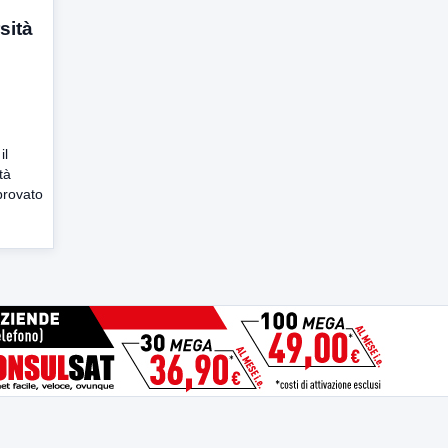
sità
il
tà
provato