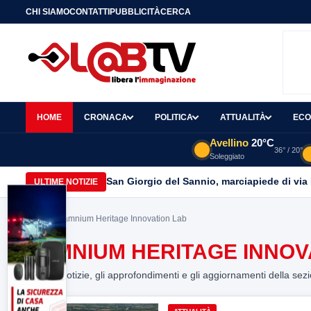
CHI SIAMO
CONTATTI
PUBBLICITÀ
CERCA
HOME
CRONACA
POLITICA
ATTUALITÀ
ECO
Avellino
20°C
36° / 20°
Soleggiato
San Giorgio del Sannio, marciapiede di via
ULTIME NOTIZIE
Home
> Samnium Heritage Innovation Lab
SAMNIUM HERITAGE INNOV
Tutte le notizie, gli approfondimenti e gli aggiornamenti della sez