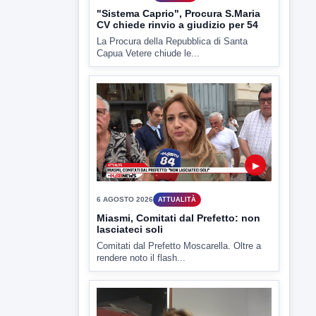
Miasmi, Comitati dal Prefetto: non
lasciateci soli
Comitati dal Prefetto Moscarella. Oltre a
rendere noto il flash...
▶
6 AGOSTO 2026
ATTUALITÀ
Tirata del Carro ancora in forse,
D'Ambrosio: continuiamo a lavorare
L'assessore comunale alla Cultura di
Mirabella Eclano, Raffaella Rita
D'Ambrosio,...