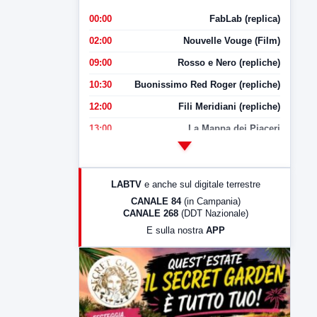
00:00
FabLab (replica)
02:00
Nouvelle Vouge (Film)
09:00
Rosso e Nero (repliche)
10:30
Buonissimo Red Roger (repliche)
12:00
Fili Meridiani (repliche)
13:00
La Mappa dei Piaceri
14:00
LabNews
17:00
LabNews (replica)
LABTV
e anche sul digitale terrestre
18:30
Di Faccia e di Profilo (repliche)
CANALE 84
(in Campania)
CANALE 268
(DDT Nazionale)
19:30
LabNews (Diretta)
E sulla nostra
APP
21:00
Free Sport
23:00
LabNews (replica)