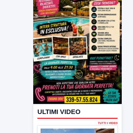
ULTIMI VIDEO
TUTTI I VIDEO
▶
6 AGOSTO 2026
CRONACA
Trovato in casa 42enne in una
pozza di sangue, giallo a viale Italia
Ritrovato senza vita il corpo di un 42enne
in un...