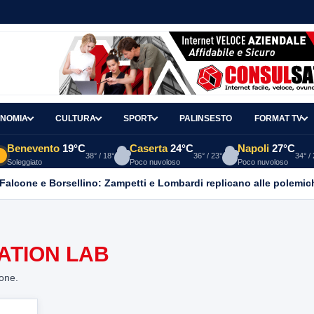
NOMIA
CULTURA
SPORT
PALINSESTO
FORMAT TV
Benevento
19°C
Caserta
24°C
Napoli
27°C
38° / 18°
36° / 23°
34° /
Soleggiato
Poco nuvoloso
Poco nuvoloso
 Falcone e Borsellino: Zampetti e Lombardi replicano alle polemic
ATION LAB
ione.