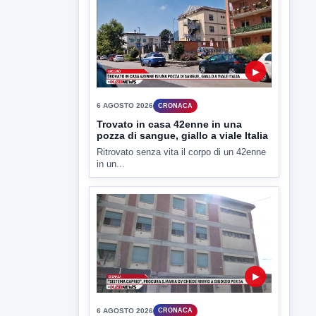
▶
6 AGOSTO 2026
CRONACA
"Sistema Caprio", Procura S.Maria
CV chiede rinvio a giudizio per 54
La Procura della Repubblica di Santa
Capua Vetere chiude le...
▶
6 AGOSTO 2026
ATTUALITÀ