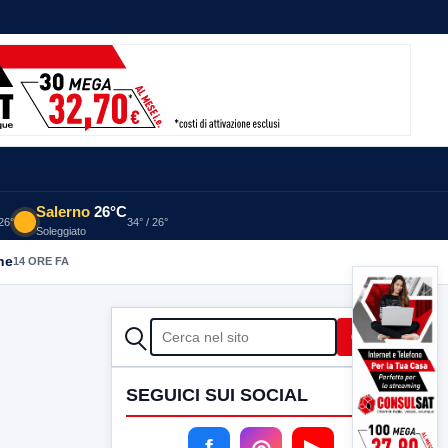
Salerno
26°C
 26°
34° / 26°
Soleggiato
he
14 ORE FA
CERCA
Cerca
SEGUICI SUI SOCIAL
f
◎
▶