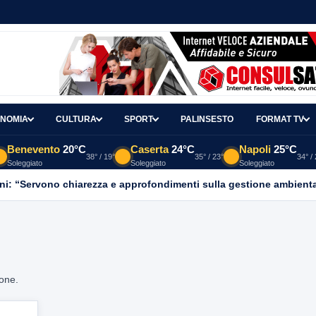
NOMIA
CULTURA
SPORT
PALINSESTO
FORMAT TV
Benevento
20°C
Caserta
24°C
Napoli
25°C
38° / 19°
35° / 23°
34° /
Soleggiato
Soleggiato
Soleggiato
ni: “Servono chiarezza e approfondimenti sulla gestione ambient
ione.