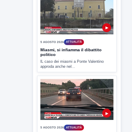
▶
5 AGOSTO 2026
ATTUALITÀ
Hanon-Evo, i lavoratori dicono sì al
piano industriale
L'assemblea dei lavoratori Hanon questa
mattina a Contrada Olivola. Decisa...
▶
5 AGOSTO 2026
ATTUALITÀ
Miasmi, si infiamma il dibattito
politico
lL caso dei miasmi a Ponte Valentino