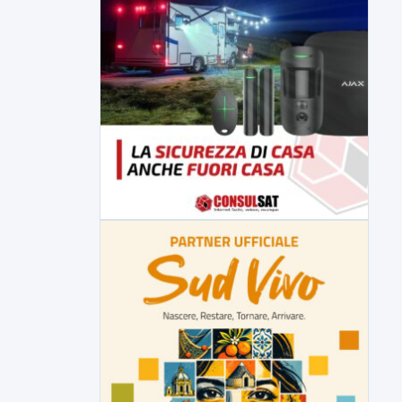
▶
5 AGOSTO 2026
ATTUALITÀ
Sannio acque nelle mani di ACEA
Sannio Acque prende forma: costituita
ufficialmente la società per la...