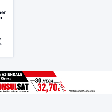
per
ta
a
a