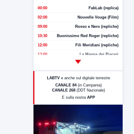
00:00
FabLab (replica)
02:00
Nouvelle Vouge (Film)
09:00
Rosso e Nero (repliche)
10:30
Buonissimo Red Roger (repliche)
12:00
Fili Meridiani (repliche)
13:00
La Mappa dei Piaceri
14:00
LabNews
17:00
LabNews (replica)
LABTV
e anche sul digitale terrestre
18:30
Di Faccia e di Profilo (repliche)
CANALE 84
(in Campania)
CANALE 268
(DDT Nazionale)
19:30
LabNews (Diretta)
E sulla nostra
APP
21:00
Free Sport
23:00
LabNews (replica)