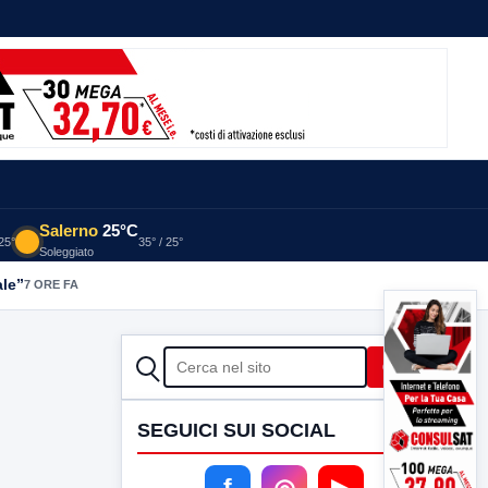
Salerno
25°C
 25°
35° / 25°
Soleggiato
ale”
7 ORE FA
CERCA
Cerca
SEGUICI SUI SOCIAL
f
◎
▶