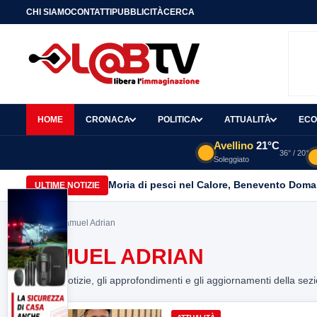
CHI SIAMO
CONTATTI
PUBBLICITÀ
CERCA
HOME
CRONACA
POLITICA
ATTUALITÀ
ECO
Avellino
21°C
36° / 20°
Soleggiato
Moria di pesci nel Calore, Benevento Doma
ULTIME NOTIZIE
Home
> Samuel Adrian
SAMUEL ADRIAN
Tutte le notizie, gli approfondimenti e gli aggiornamenti della sez