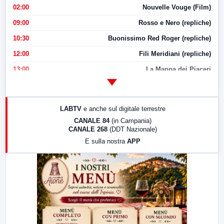
02:00
Nouvelle Vouge (Film)
09:00
Rosso e Nero (repliche)
10:30
Buonissimo Red Roger (repliche)
12:00
Fili Meridiani (repliche)
13:00
La Mappa dei Piaceri
14:00
LabNews
17:00
LabNews (replica)
LABTV
e anche sul digitale terrestre
18:30
Di Faccia e di Profilo (repliche)
CANALE 84
(in Campania)
CANALE 268
(DDT Nazionale)
19:30
LabNews (Diretta)
E sulla nostra
APP
21:00
Free Sport
23:00
LabNews (replica)