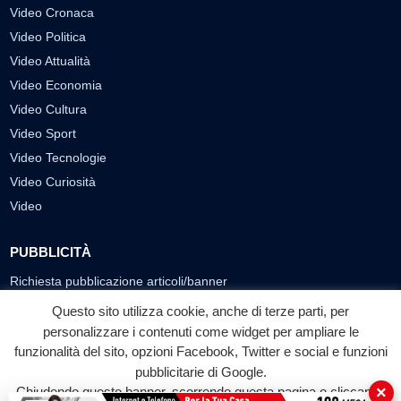
Video Cronaca
Video Politica
Video Attualità
Video Economia
Video Cultura
Video Sport
Video Tecnologie
Video Curiosità
Video
PUBBLICITÀ
Richiesta pubblicazione articoli/banner
Questo sito utilizza cookie, anche di terze parti, per
SEGUICI SUI SOCIAL
personalizzare i contenuti come widget per ampliare le
f
◎
▶
funzionalità del sito, opzioni Facebook, Twitter e social e funzioni
pubblicitarie di Google.
Facebook
Instagram
YouTube
×
Chiudendo questo banner, scorrendo questa pagina o cliccando