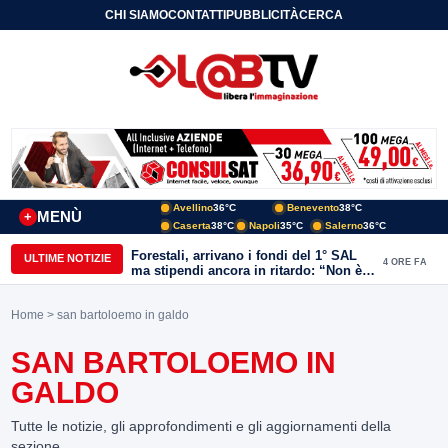
CHI SIAMO
CONTATTI
PUBBLICITÀ
CERCA
Avellino
36°C
Benevento
38°C
MENÙ
+
Caserta
38°C
Napoli
35°C
Salerno
36°C
Forestali, arrivano i fondi del 1° SAL
ULTIME NOTIZIE
4 ORE FA
ma stipendi ancora in ritardo: “Non è
più sostenibile”
Home
> san bartoloemo in galdo
SAN BARTOLOEMO IN
GALDO
Tutte le notizie, gli approfondimenti e gli aggiornamenti della
sezione.