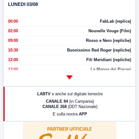
LUNEDI 03/08
00:00
FabLab (replica)
02:00
Nouvelle Vouge (Film)
09:00
Rosso e Nero (repliche)
10:30
Buonissimo Red Roger (repliche)
12:00
Fili Meridiani (repliche)
13:00
La Mappa dei Piaceri
14:00
LabNews
17:00
LabNews (replica)
LABTV
e anche sul digitale terrestre
18:30
Di Faccia e di Profilo (repliche)
CANALE 84
(in Campania)
CANALE 268
(DDT Nazionale)
19:30
LabNews (Diretta)
E sulla nostra
APP
21:00
Free Sport
23:00
LabNews (replica)