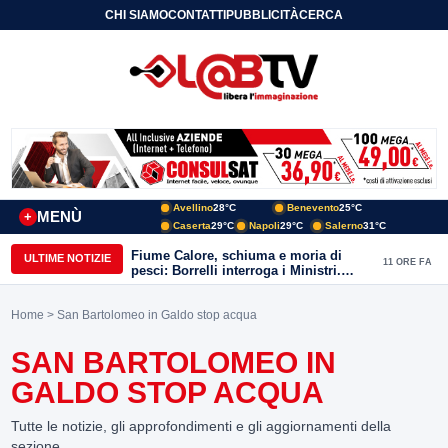
CHI SIAMO
CONTATTI
PUBBLICITÀ
CERCA
Avellino
28°C
Benevento
25°C
MENÙ
+
Caserta
29°C
Napoli
29°C
Salerno
31°C
Fiume Calore, schiuma e moria di
ULTIME NOTIZIE
11 ORE FA
pesci: Borrelli interroga i Ministri.
“Benevento paga l’assenza del
depuratore
Home
> San Bartolomeo in Galdo stop acqua
SAN BARTOLOMEO IN
GALDO STOP ACQUA
Tutte le notizie, gli approfondimenti e gli aggiornamenti della
sezione.