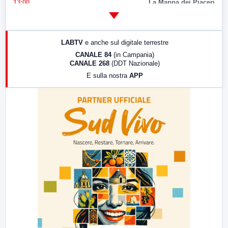
13:00
La Mappa dei Piaceri
14:00
LabNews
17:00
LabNews (replica)
LABTV
e anche sul digitale terrestre
18:30
Di Faccia e di Profilo (repliche)
CANALE 84
(in Campania)
CANALE 268
(DDT Nazionale)
19:30
LabNews (Diretta)
E sulla nostra
APP
21:00
Free Sport
23:00
LabNews (replica)