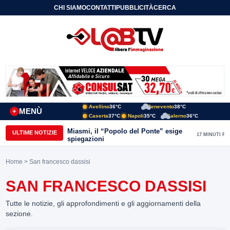
CHI SIAMO
CONTATTI
PUBBLICITÀ
CERCA
Avellino
36°C
Benevento
38°C
MENÙ
+
Caserta
37°C
Napoli
35°C
Salerno
36°C
Miasmi, il “Popolo del Ponte” esige
ULTIME NOTIZIE
17 MINUTI FA
spiegazioni
Home
> San francesco dassisi
SAN FRANCESCO DASSISI
Tutte le notizie, gli approfondimenti e gli aggiornamenti della
sezione.