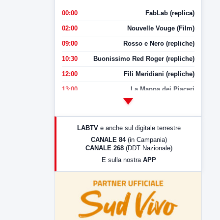
00:00
FabLab (replica)
02:00
Nouvelle Vouge (Film)
09:00
Rosso e Nero (repliche)
10:30
Buonissimo Red Roger (repliche)
12:00
Fili Meridiani (repliche)
13:00
La Mappa dei Piaceri
14:00
LabNews
17:00
LabNews (replica)
LABTV
e anche sul digitale terrestre
18:30
Di Faccia e di Profilo (repliche)
CANALE 84
(in Campania)
CANALE 268
(DDT Nazionale)
19:30
LabNews (Diretta)
E sulla nostra
APP
21:00
Free Sport
23:00
LabNews (replica)