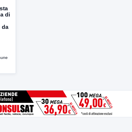
sta
a di
 da
mune