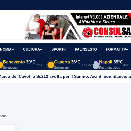
NOMIA
CULTURA
SPORT
PALINSESTO
FORMAT TV
Benevento
39°C
Caserta
36°C
Napoli
35°C
39° / 19°
36° / 22°
35° /
Soleggiato
Soleggiato
Poco nuvoloso
 Marco dei Cavoti a Ss212 svolta per il Sannio. Avanti con rilancio 
ione.