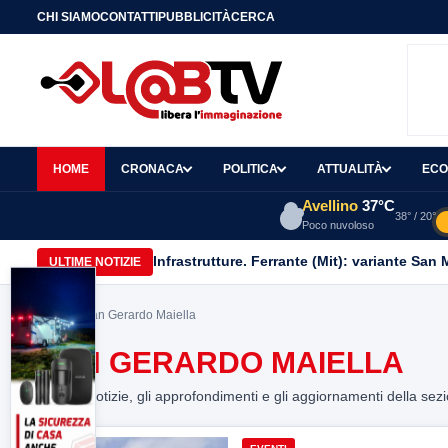
CHI SIAMO
CONTATTI
PUBBLICITÀ
CERCA
HOME
CRONACA
POLITICA
ATTUALITÀ
ECO
Avellino
37°C
38° / 20°
Poco nuvoloso
Infrastrutture. Ferrante (Mit): variante San
ULTIME NOTIZIE
Home
> San Gerardo Maiella
SAN GERARDO MAIELLA
Tutte le notizie, gli approfondimenti e gli aggiornamenti della sez