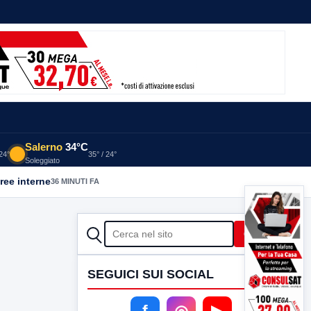
Salerno
34°C
 24°
35° / 24°
Soleggiato
aree interne
36 MINUTI FA
CERCA
Cerca
SEGUICI SUI SOCIAL
f
◎
▶