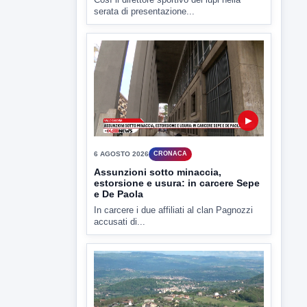
6 AGOSTO 2026
SPORT SERIE B
Avellino Calcio. Aiello: "Non
abbiamo fretta di completare la
rosa"
Così il direttore sportivo dei lupi nella
serata di presentazione...
▶
6 AGOSTO 2026
CRONACA
Assunzioni sotto minaccia,
estorsione e usura: in carcere Sepe
e De Paola
In carcere i due affiliati al clan Pagnozzi