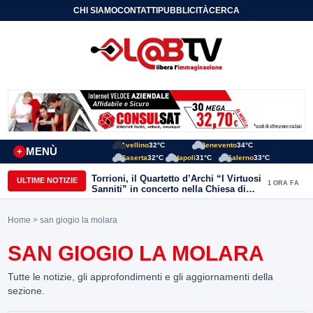
CHI SIAMO
CONTATTI
PUBBLICITÀ
CERCA
Avellino
32°C
Benevento
34°C
MENÙ
+
Caserta
32°C
Napoli
31°C
Salerno
33°C
Torrioni, il Quartetto d’Archi “I Virtuosi
ULTIME NOTIZIE
1 ORA FA
Sanniti” in concerto nella Chiesa di
San Michele Arcangelo
Home
> san giogio la molara
SAN GIOGIO LA MOLARA
Tutte le notizie, gli approfondimenti e gli aggiornamenti della
sezione.