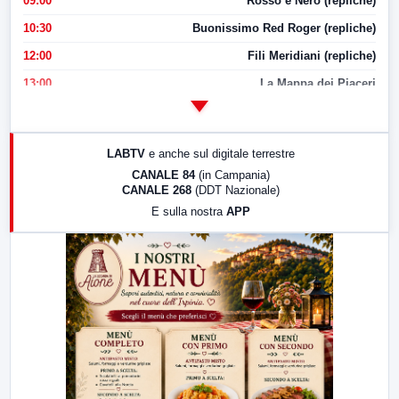
09:00
Rosso e Nero (repliche)
10:30
Buonissimo Red Roger (repliche)
12:00
Fili Meridiani (repliche)
13:00
La Mappa dei Piaceri
14:00
LabNews
17:00
LabNews (replica)
LABTV
e anche sul digitale terrestre
18:30
Di Faccia e di Profilo (repliche)
CANALE 84
(in Campania)
CANALE 268
(DDT Nazionale)
19:30
LabNews (Diretta)
E sulla nostra
APP
21:00
Free Sport
23:00
LabNews (replica)