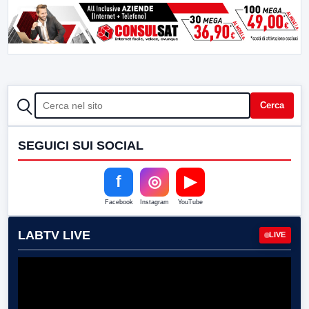
CERCA
Cerca
SEGUICI SUI SOCIAL
f
◎
▶
Facebook
Instagram
YouTube
LABTV LIVE
LIVE