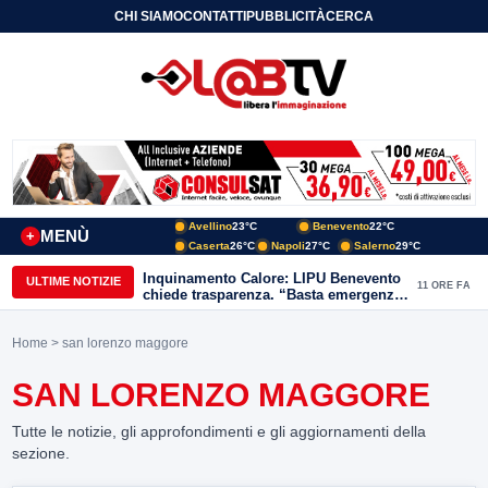
CHI SIAMO
CONTATTI
PUBBLICITÀ
CERCA
Avellino
23°C
Benevento
22°C
MENÙ
+
Caserta
26°C
Napoli
27°C
Salerno
29°C
Inquinamento Calore: LIPU Benevento
ULTIME NOTIZIE
11 ORE FA
chiede trasparenza. “Basta emergenze:
non possiamo continuare a trattare i
nostri corsi d’acqua come semplici
Home
> san lorenzo maggore
canali di scarico
SAN LORENZO MAGGORE
Tutte le notizie, gli approfondimenti e gli aggiornamenti della
sezione.