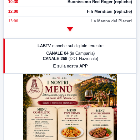
10:30
Buonissimo Red Roger (repliche)
12:00
Fili Meridiani (repliche)
13:00
La Mappa dei Piaceri
14:00
LabNews
17:00
LabNews (replica)
LABTV
e anche sul digitale terrestre
18:30
Di Faccia e di Profilo (repliche)
CANALE 84
(in Campania)
CANALE 268
(DDT Nazionale)
19:30
LabNews (Diretta)
E sulla nostra
APP
21:00
Free Sport
23:00
LabNews (replica)