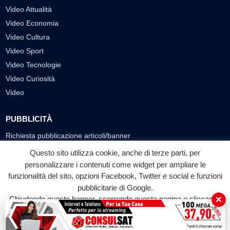
Video Attualità
Video Economia
Video Cultura
Video Sport
Video Tecnologie
Video Curiosità
Video
PUBBLICITÀ
Richiesta pubblicazione articoli/banner
Questo sito utilizza cookie, anche di terze parti, per
SEGUICI SUI SOCIAL
personalizzare i contenuti come widget per ampliare le
funzionalità del sito, opzioni Facebook, Twitter e social e funzioni
f
◎
▶
pubblicitarie di Google.
Facebook
Instagram
YouTube
×
Chiudendo questo banner, scorrendo questa pagina o cliccando
su qualunque suo elemento acconsenti all'uso dei cookie.
© 2026 LABTV - Tutti i diritti riservati
Accetta