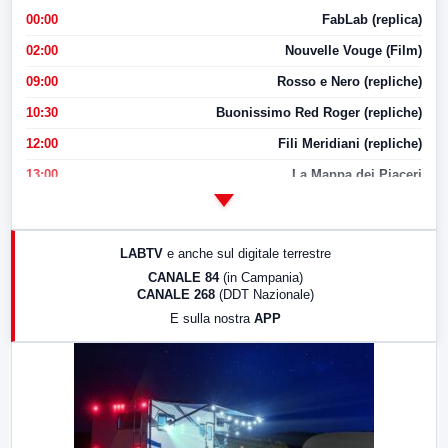
00:00
FabLab (replica)
02:00
Nouvelle Vouge (Film)
09:00
Rosso e Nero (repliche)
10:30
Buonissimo Red Roger (repliche)
12:00
Fili Meridiani (repliche)
13:00
La Mappa dei Piaceri
14:00
LabNews
17:00
LabNews (replica)
LABTV
e anche sul digitale terrestre
18:30
Di Faccia e di Profilo (repliche)
CANALE 84
(in Campania)
CANALE 268
(DDT Nazionale)
19:30
LabNews (Diretta)
E sulla nostra
APP
21:00
Free Sport
23:00
LabNews (replica)