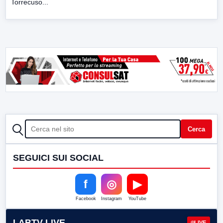
Torrecuso...
CERCA
Cerca
SEGUICI SUI SOCIAL
f
◎
▶
Facebook
Instagram
YouTube
LABTV LIVE
LIVE