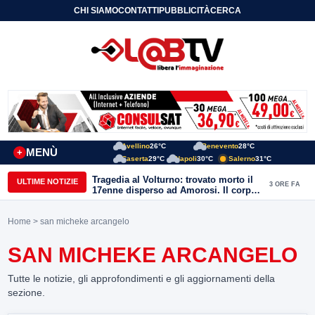
CHI SIAMO
CONTATTI
PUBBLICITÀ
CERCA
Avellino
26°C
Benevento
28°C
MENÙ
+
Caserta
29°C
Napoli
30°C
Salerno
31°C
Tragedia al Volturno: trovato morto il
ULTIME NOTIZIE
3 ORE FA
17enne disperso ad Amorosi. Il corpo
recuperato dai sommozzatori
Home
> san micheke arcangelo
SAN MICHEKE ARCANGELO
Tutte le notizie, gli approfondimenti e gli aggiornamenti della
sezione.