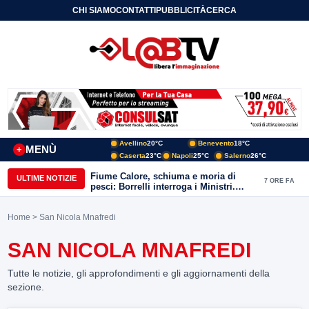
CHI SIAMO
CONTATTI
PUBBLICITÀ
CERCA
Avellino
20°C
Benevento
18°C
MENÙ
+
Caserta
23°C
Napoli
25°C
Salerno
26°C
Fiume Calore, schiuma e moria di
ULTIME NOTIZIE
7 ORE FA
pesci: Borrelli interroga i Ministri.
“Benevento paga l’assenza del
depuratore
Home
> San Nicola Mnafredi
SAN NICOLA MNAFREDI
Tutte le notizie, gli approfondimenti e gli aggiornamenti della
sezione.