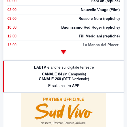
00:00
FabLab (replica)
02:00
Nouvelle Vouge (Film)
09:00
Rosso e Nero (repliche)
10:30
Buonissimo Red Roger (repliche)
12:00
Fili Meridiani (repliche)
13:00
La Mappa dei Piaceri
14:00
LabNews
17:00
LabNews (replica)
LABTV
e anche sul digitale terrestre
18:30
Di Faccia e di Profilo (repliche)
CANALE 84
(in Campania)
CANALE 268
(DDT Nazionale)
19:30
LabNews (Diretta)
E sulla nostra
APP
21:00
Free Sport
23:00
LabNews (replica)