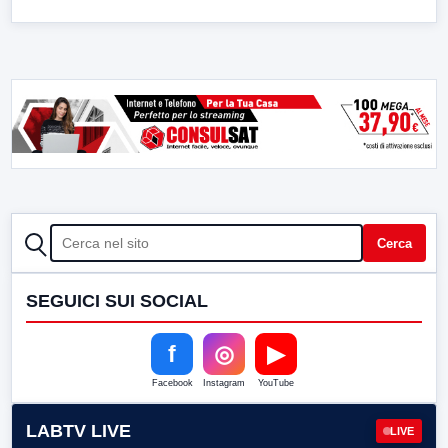
CERCA
Cerca
SEGUICI SUI SOCIAL
f
◎
▶
Facebook
Instagram
YouTube
LABTV LIVE
LIVE