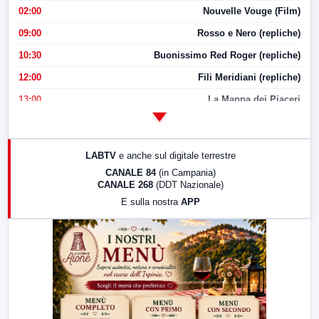
02:00
Nouvelle Vouge (Film)
09:00
Rosso e Nero (repliche)
10:30
Buonissimo Red Roger (repliche)
12:00
Fili Meridiani (repliche)
13:00
La Mappa dei Piaceri
14:00
LabNews
17:00
LabNews (replica)
LABTV
e anche sul digitale terrestre
18:30
Di Faccia e di Profilo (repliche)
CANALE 84
(in Campania)
CANALE 268
(DDT Nazionale)
19:30
LabNews (Diretta)
E sulla nostra
APP
21:00
Free Sport
23:00
LabNews (replica)