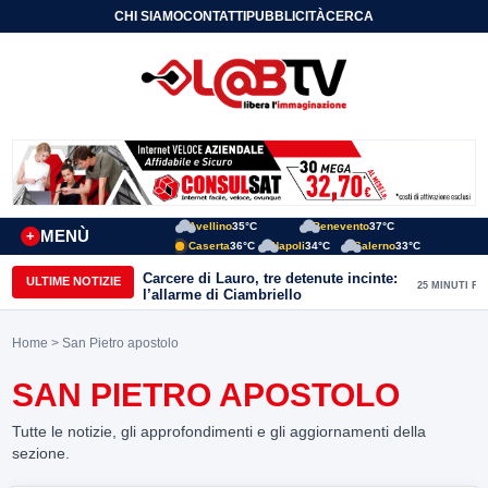
CHI SIAMO
CONTATTI
PUBBLICITÀ
CERCA
Avellino
35°C
Benevento
37°C
MENÙ
+
Caserta
36°C
Napoli
34°C
Salerno
33°C
Carcere di Lauro, tre detenute incinte:
ULTIME NOTIZIE
25 MINUTI FA
l’allarme di Ciambriello
Home
> San Pietro apostolo
SAN PIETRO APOSTOLO
Tutte le notizie, gli approfondimenti e gli aggiornamenti della
sezione.