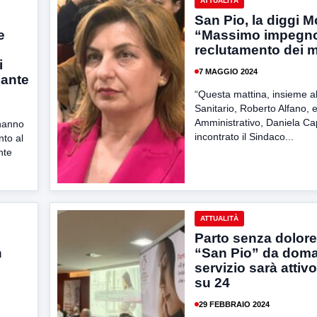
ATTUALITÀ
San Pio, la diggi 
e
“Massimo impegno
reclutamento dei m
i
7 MAGGIO 2024
ante
“Questa mattina, insieme al
Sanitario, Roberto Alfano, e
Amministrativo, Daniela C
 hanno
incontrato il Sindaco...
nto al
nte
ATTUALITÀ
Parto senza dolore,
n
“San Pio” da doman
servizio sarà attiv
e
su 24
29 FEBBRAIO 2024