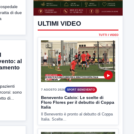
l’ospedale
ratta di due
a
l
ento: al
ULTIMI VIDEO
liamento
TUTTI I VIDEO
 pazienti
rcorsi: sono
tto di...
▶