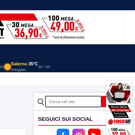
Salerno
35°C
 25°
36° / 25°
Soleggiato
CERCA
Cerca
SEGUICI SUI SOCIAL
f
◎
▶