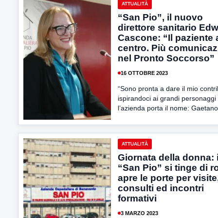
ATTUALITÀ
“San Pio”, il nuovo
direttore sanitario Ed
Cascone: “Il paziente 
centro. Più comunicaz
nel Pronto Soccorso”
16 OTTOBRE 2023
“Sono pronta a dare il mio contr
ispirandoci ai grandi personaggi 
l’azienda porta il nome: Gaetano.
ATTUALITÀ
Giornata della donna: i
“San Pio” si tinge di r
apre le porte per visite
consulti ed incontri
formativi
3 MARZO 2023