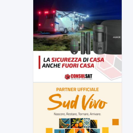
Malore o aggressione? Sarà
l'autopsia a chiarire il giallo di Villa
Adriana
Sarà affidato con ogni probabilità all'inizio
della prossima settimana l'incarico...