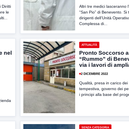
Diritti
Altri tre medici lasceranno 
re le
“San Pio” di Benevento. Si t
ti...
dirigenti dell’Unità Operativ
Complessa di...
ATTUALITÀ
e nel
Pronto Soccorso a
“Rummo” di Benev
via i lavori di amp
2 DICEMBRE 2022
Qualità, presa in carico dei
tempestiva, governo dei pe
i principi alla base del proge
azienda
SENZA CATEGORIA