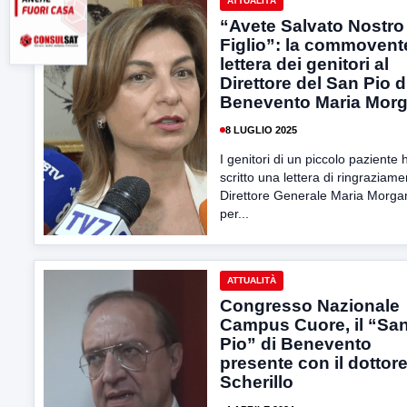
ATTUALITÀ
“Avete Salvato Nostro
Figlio”: la commovent
lettera dei genitori al
Direttore del San Pio d
Benevento Maria Morg
8 LUGLIO 2025
I genitori di un piccolo paziente
scritto una lettera di ringraziame
Direttore Generale Maria Morga
per...
ATTUALITÀ
Congresso Nazionale
Campus Cuore, il “Sa
Pio” di Benevento
presente con il dottor
Scherillo