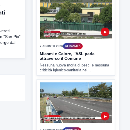
7 AGOSTO 2026
SPORT BENEVENTO
”
Benevento Calcio: Le scelte di
ti
Floro Flores per il debutto di Coppa
Italia
Il Benevento è pronto al debutto di Coppa
Italia. Scelte...
verati
le “San Pio”
erge dal
▶
7 AGOSTO 2026
ATTUALITÀ
Miasmi e Calore, l'ASL parla
attraverso il Comune
Nessuna nuova moria di pesci e nessuna
criticità igienico-sanitaria nel...