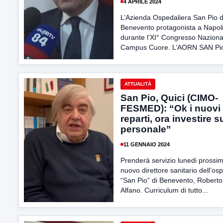
4 APRILE 2024
L’Azienda Ospedaliera San Pio d
Benevento protagonista a Napol
durante l’XI° Congresso Naziona
Campus Cuore. L’AORN SAN Pio
ATTUALITÀ
San Pio, Quici (CIMO-
FESMED): “Ok i nuovi
reparti, ora investire s
personale”
11 GENNAIO 2024
Prenderà servizio lunedi prossim
nuovo direttore sanitario dell’os
“San Pio” di Benevento, Roberto
Alfano. Curriculum di tutto...