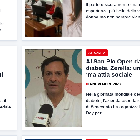
Il parto è sicuramente una 
esperienze più belle della v
i
donna ma non sempre vien
i
le
...
ATTUALITÀ
Al San Pio Open d
diabete, Zerella: u
ul
‘malattia sociale’
14 NOVEMBRE 2023
Nella giornata mondiale ded
diabete, l’azienda ospedali
o il
di Benevento ha organizza
pedale
Day per...