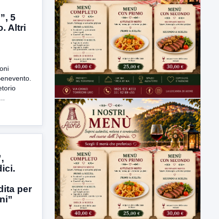
”, 5
. Altri
ioni
Benevento.
etorio
..
,
ici.
ita per
ni”