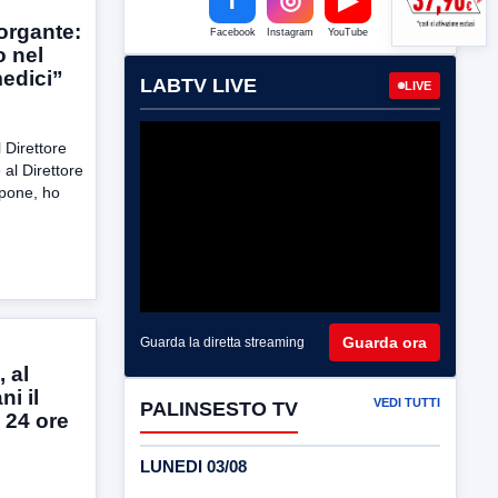
Morgante:
Facebook
Instagram
YouTube
 nel
edici”
LABTV LIVE
LIVE
 Direttore
 al Direttore
apone, ho
Guarda ora
Guarda la diretta streaming
 al
i il
VEDI TUTTI
PALINSESTO TV
o 24 ore
LUNEDI 03/08