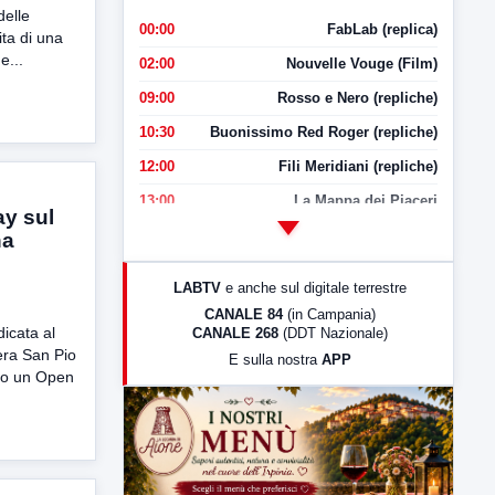
delle
00:00
FabLab (replica)
ita di una
e...
02:00
Nouvelle Vouge (Film)
09:00
Rosso e Nero (repliche)
10:30
Buonissimo Red Roger (repliche)
12:00
Fili Meridiani (repliche)
13:00
La Mappa dei Piaceri
ay sul
14:00
LabNews
na
17:00
LabNews (replica)
LABTV
e anche sul digitale terrestre
18:30
Di Faccia e di Profilo (repliche)
CANALE 84
(in Campania)
icata al
CANALE 268
(DDT Nazionale)
19:30
LabNews (Diretta)
era San Pio
E sulla nostra
APP
21:00
Free Sport
to un Open
23:00
LabNews (replica)