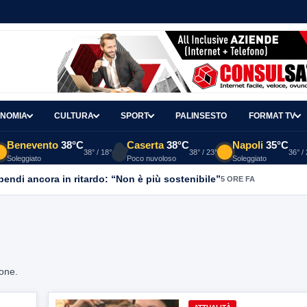
NOMIA
CULTURA
SPORT
PALINSESTO
FORMAT TV
Benevento
38°C
Caserta
38°C
Napoli
35°C
38° / 18°
38° / 23°
36° /
Soleggiato
Poco nuvoloso
Soleggiato
ipendi ancora in ritardo: “Non è più sostenibile”
5 ORE FA
ione.