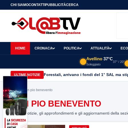
CHI SIAMO
CONTATTI
PUBBLICITÀ
CERCA
HOME
CRONACA
POLITICA
ATTUALITÀ
ECO
Avellino
37°C
37° / 20°
Soleggiato
Forestali, arrivano i fondi del 1° SAL ma st
ULTIME NOTIZIE
Home
> san pio benevento
SAN PIO BENEVENTO
Tutte le notizie, gli approfondimenti e gli aggiornamenti della sez