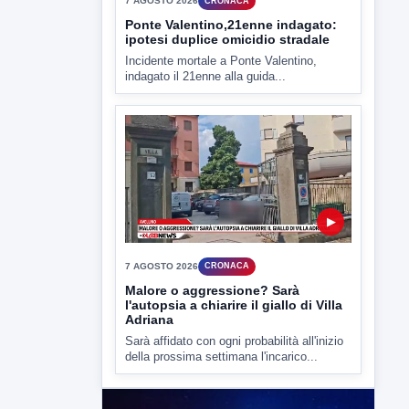
▶
7 AGOSTO 2026
CRONACA
Ponte Valentino,21enne indagato:
ipotesi duplice omicidio stradale
Incidente mortale a Ponte Valentino,
indagato il 21enne alla guida...
▶
7 AGOSTO 2026
CRONACA