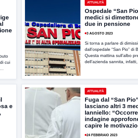
ATTUALITÀ
Ospedale “San Pio
wige
medici si dimettono
al
due in pensione
ione
3 AGOSTO 2023
Si torna a parlare di dimiss
dall’ospedale “San Pio” di 
Questa mattina sull’albo pr
ibuto
dell’azienda sannita, infatti,.
di cui
..
ATTUALITÀ
l
Fuga dal “San Pio”
osa e
lasciano altri 3 med
,
Ianniello: “Occorre
indagine approfond
capire le motivazio
24 FEBBRAIO 2023