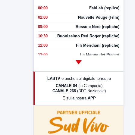
00:00
FabLab (replica)
02:00
Nouvelle Vouge (Film)
09:00
Rosso e Nero (repliche)
10:30
Buonissimo Red Roger (repliche)
12:00
Fili Meridiani (repliche)
13:00
La Mappa dei Piaceri
14:00
LabNews
17:00
LabNews (replica)
LABTV
e anche sul digitale terrestre
18:30
Di Faccia e di Profilo (repliche)
CANALE 84
(in Campania)
CANALE 268
(DDT Nazionale)
19:30
LabNews (Diretta)
E sulla nostra
APP
21:00
Free Sport
23:00
LabNews (replica)