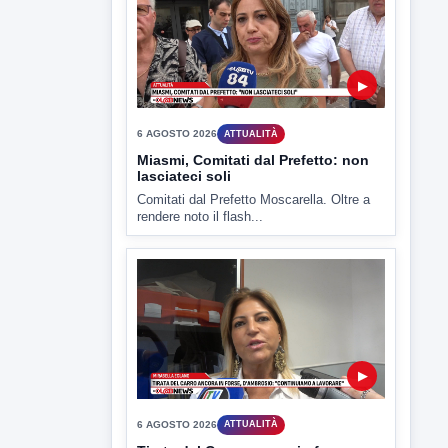
CV chiede rinvio a giudizio per 54
La Procura della Repubblica di Santa
Capua Vetere chiude le...
▶
6 AGOSTO 2026
ATTUALITÀ
Miasmi, Comitati dal Prefetto: non
lasciateci soli
Comitati dal Prefetto Moscarella. Oltre a
rendere noto il flash...