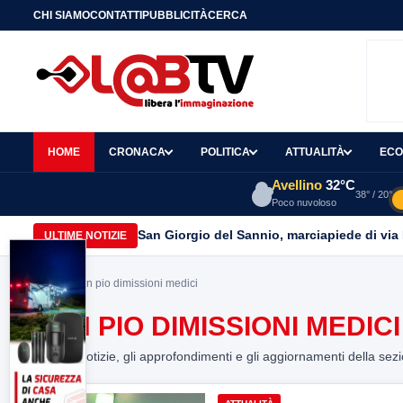
CHI SIAMO
CONTATTI
PUBBLICITÀ
CERCA
HOME
CRONACA
POLITICA
ATTUALITÀ
ECO
Avellino
32°C
38° / 20°
Poco nuvoloso
San Giorgio del Sannio, marciapiede di via
ULTIME NOTIZIE
Home
> san pio dimissioni medici
SAN PIO DIMISSIONI MEDICI
Tutte le notizie, gli approfondimenti e gli aggiornamenti della sez