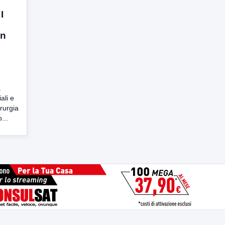
I
on
a
ali e
rurgia
...