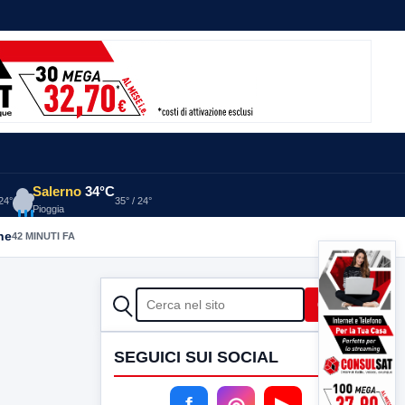
Salerno
34°C
 24°
35° / 24°
Pioggia
he
42 MINUTI FA
CERCA
Cerca
SEGUICI SUI SOCIAL
f
◎
▶