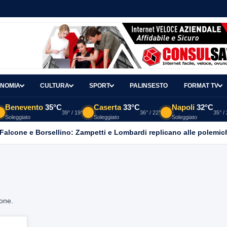
NOMIA
CULTURA
SPORT
PALINSESTO
FORMAT TV
Benevento
35°C
Caserta
33°C
Napoli
32°C
39° / 19°
36° / 22°
35° /
Soleggiato
Soleggiato
Soleggiato
 Falcone e Borsellino: Zampetti e Lombardi replicano alle polemic
ione.