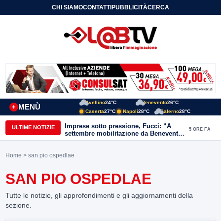
CHI SIAMO
CONTATTI
PUBBLICITÀ
CERCA
Avellino
24°C
Benevento
26°C
MENÙ
+
Caserta
27°C
Napoli
28°C
Salerno
28°C
Imprese sotto pressione, Fucci: “A
ULTIME NOTIZIE
5 ORE FA
settembre mobilitazione da Benevento
e Avellino”
Home
> san pio ospedlae
SAN PIO OSPEDLAE
Tutte le notizie, gli approfondimenti e gli aggiornamenti della
sezione.