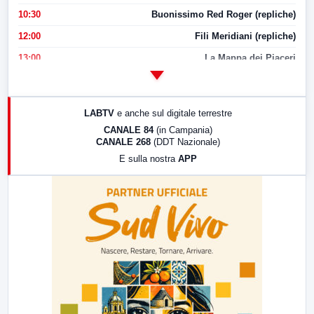
10:30
Buonissimo Red Roger (repliche)
12:00
Fili Meridiani (repliche)
13:00
La Mappa dei Piaceri
14:00
LabNews
17:00
LabNews (replica)
LABTV
e anche sul digitale terrestre
18:30
Di Faccia e di Profilo (repliche)
CANALE 84
(in Campania)
CANALE 268
(DDT Nazionale)
19:30
LabNews (Diretta)
E sulla nostra
APP
21:00
Free Sport
23:00
LabNews (replica)