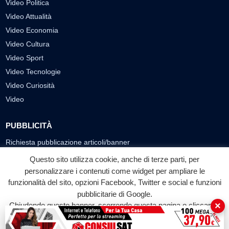
Video Politica
Video Attualità
Video Economia
Video Cultura
Video Sport
Video Tecnologie
Video Curiosità
Video
PUBBLICITÀ
Richiesta pubblicazione articoli/banner
Questo sito utilizza cookie, anche di terze parti, per
SEGUICI SUI SOCIAL
personalizzare i contenuti come widget per ampliare le
funzionalità del sito, opzioni Facebook, Twitter e social e funzioni
f
◎
▶
pubblicitarie di Google.
Facebook
Instagram
YouTube
×
Chiudendo questo banner, scorrendo questa pagina o cliccando
su qualunque suo elemento acconsenti all'uso dei cookie.