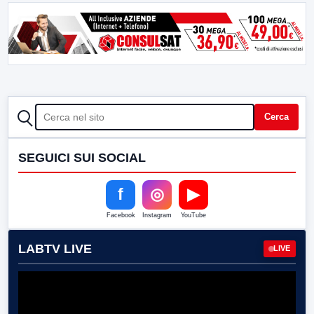
CERCA
Cerca
SEGUICI SUI SOCIAL
f
◎
▶
Facebook
Instagram
YouTube
LABTV LIVE
LIVE