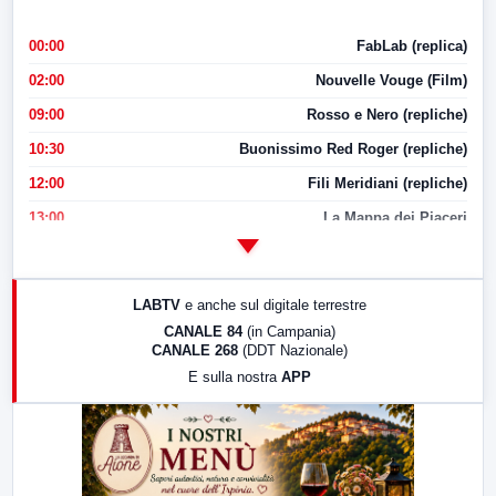
00:00
FabLab (replica)
02:00
Nouvelle Vouge (Film)
09:00
Rosso e Nero (repliche)
10:30
Buonissimo Red Roger (repliche)
12:00
Fili Meridiani (repliche)
13:00
La Mappa dei Piaceri
14:00
LabNews
17:00
LabNews (replica)
LABTV
e anche sul digitale terrestre
18:30
Di Faccia e di Profilo (repliche)
CANALE 84
(in Campania)
CANALE 268
(DDT Nazionale)
19:30
LabNews (Diretta)
E sulla nostra
APP
21:00
Free Sport
23:00
LabNews (replica)