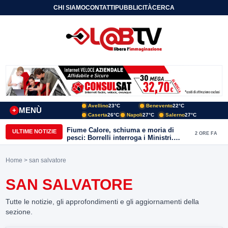
CHI SIAMO
CONTATTI
PUBBLICITÀ
CERCA
Avellino
23°C
Benevento
22°C
MENÙ
+
Caserta
26°C
Napoli
27°C
Salerno
27°C
Fiume Calore, schiuma e moria di
ULTIME NOTIZIE
2 ORE FA
pesci: Borrelli interroga i Ministri.
“Benevento paga l’assenza del
depuratore
Home
> san salvatore
SAN SALVATORE
Tutte le notizie, gli approfondimenti e gli aggiornamenti della
sezione.