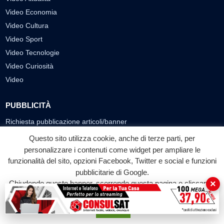
Video Economia
Video Cultura
Video Sport
Video Tecnologie
Video Curiosità
Video
PUBBLICITÀ
Richiesta pubblicazione articoli/banner
Questo sito utilizza cookie, anche di terze parti, per
SEGUICI SUI SOCIAL
personalizzare i contenuti come widget per ampliare le
f
◎
▶
funzionalità del sito, opzioni Facebook, Twitter e social e funzioni
pubblicitarie di Google.
Facebook
Instagram
YouTube
×
Chiudendo questo banner, scorrendo questa pagina o cliccando
su qualunque suo elemento acconsenti all'uso dei cookie.
© 2026 LABTV - Tutti i diritti riservati
Accetta