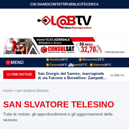
CHI SIAMO
CONTATTI
PUBBLICITÀ
CERCA
Avellino
20°C
Benevento
19°C
MENÙ
+
Caserta
24°C
Napoli
27°C
Salerno
26°C
San Giorgio del Sannio, marciapiede
ULTIME NOTIZIE
12 ORE FA
di via Falcone e Borsellino: Zampetti e
Lombardi replicano alle polemiche
Home
> san slvatore telesino
SAN SLVATORE TELESINO
Tutte le notizie, gli approfondimenti e gli aggiornamenti della
sezione.