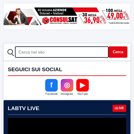
CERCA
Cerca
SEGUICI SUI SOCIAL
f
◎
▶
Facebook
Instagram
YouTube
LABTV LIVE
LIVE