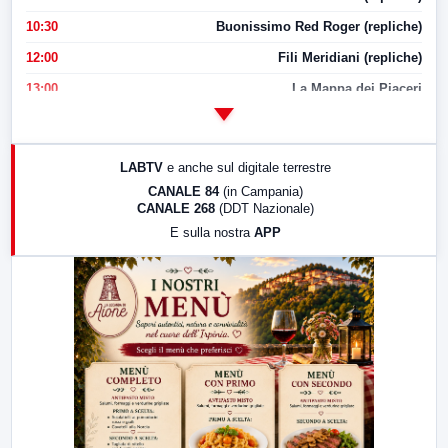
10:30
Buonissimo Red Roger (repliche)
12:00
Fili Meridiani (repliche)
13:00
La Mappa dei Piaceri
14:00
LabNews
17:00
LabNews (replica)
LABTV
e anche sul digitale terrestre
18:30
Di Faccia e di Profilo (repliche)
CANALE 84
(in Campania)
CANALE 268
(DDT Nazionale)
19:30
LabNews (Diretta)
E sulla nostra
APP
21:00
Free Sport
23:00
LabNews (replica)