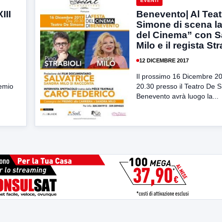
EVENTI
III
Benevento| Al Teat
Simone di scena la
del Cinema” con 
Milo e il regista Str
12 DICEMBRE 2017
Il prossimo 16 Dicembre 20
remio
20.30 presso il Teatro De 
Benevento avrà luogo la...