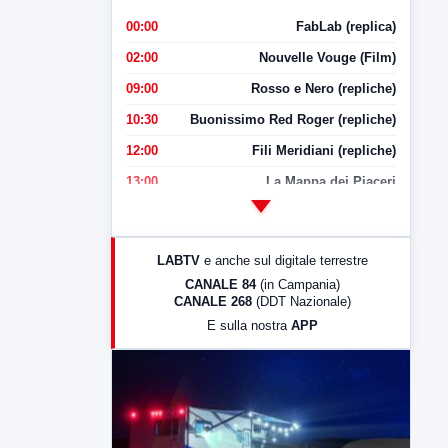
00:00
FabLab (replica)
02:00
Nouvelle Vouge (Film)
09:00
Rosso e Nero (repliche)
10:30
Buonissimo Red Roger (repliche)
12:00
Fili Meridiani (repliche)
13:00
La Mappa dei Piaceri
14:00
LabNews
17:00
LabNews (replica)
LABTV
e anche sul digitale terrestre
18:30
Di Faccia e di Profilo (repliche)
CANALE 84
(in Campania)
CANALE 268
(DDT Nazionale)
19:30
LabNews (Diretta)
E sulla nostra
APP
21:00
Free Sport
23:00
LabNews (replica)