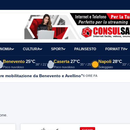
NOMIA
CULTURA
SPORT
PALINSESTO
FORMAT TV
Benevento
25°C
Caserta
27°C
Napoli
28°C
38° / 21°
35° / 25°
33° /
Poco nuvoloso
Poco nuvoloso
Soleggiato
re mobilitazione da Benevento e Avellino”
6 ORE FA
ione.