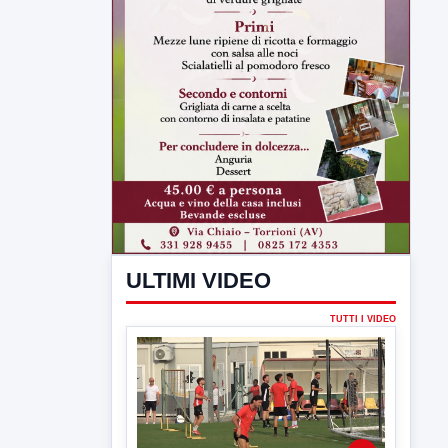
ULTIMI VIDEO
TUTTI I VIDEO
▶
7 AGOSTO 2026
SPORT BENEVENTO
Benevento Calcio: Le scelte di
Floro Flores per il debutto di Coppa
Italia