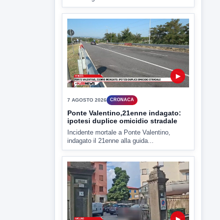
▶
7 AGOSTO 2026
CRONACA
Ponte Valentino,21enne indagato:
ipotesi duplice omicidio stradale
Incidente mortale a Ponte Valentino,
indagato il 21enne alla guida...
▶
7 AGOSTO 2026
CRONACA
Malore o aggressione? Sarà
l'autopsia a chiarire il giallo di Villa
Adriana
Sarà affidato con ogni probabilità all'inizio