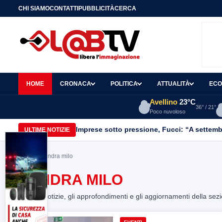
CHI SIAMO
CONTATTI
PUBBLICITÀ
CERCA
HOME
CRONACA
POLITICA
ATTUALITÀ
ECO
Avellino
23°C
36° / 21°
Poco nuvoloso
Imprese sotto pressione, Fucci: “A settemb
ULTIME NOTIZIE
Home
> sandra milo
SANDRA MILO
Tutte le notizie, gli approfondimenti e gli aggiornamenti della sez