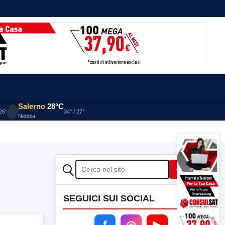
Salerno
28°C
 26°
34° / 27°
Nebbia
CERCA
Cerca
SEGUICI SUI SOCIAL
f
◎
▶