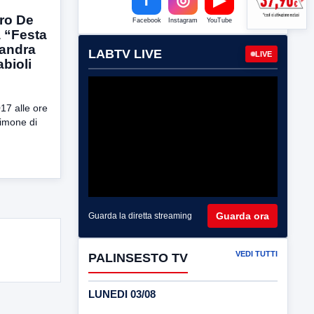
ro De
Facebook
Instagram
YouTube
 “Festa
Sandra
LABTV LIVE
LIVE
abioli
17 alle ore
Simone di
Guarda ora
Guarda la diretta streaming
VEDI TUTTI
PALINSESTO TV
LUNEDI 03/08