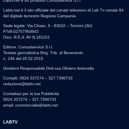
Labtv.net è un prodotto Consulservice S.r.l.
Labtv.net è il sito ufficiale del canale televisivo di Lab Tv canale 84
del digitale terrestre Regione Campania
Sede legale: Via Chiaio, 5 - 83010 – Torrioni (AV)
P.IVA 02757950643
Oscr. R.E.A. AV N.181151
Editore: Consulservice S.r.l.
Testata giornalistica Reg. Trib. di Benevento
n. 244 del 26.02.2015
Direttore Responsabile Dott.ssa Oliviero Antonella
Contatti: 0824.337274 – 327.7390733
redazione@labtv.net
Contattaci per la tua Pubblicità:
0824.337274 – 327.7390733
email:
commerciale@labtv.net
LABTV