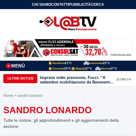
CHI SIAMO
CONTATTI
PUBBLICITÀ
CERCA
Avellino
21°C
Benevento
22°C
MENÙ
+
Caserta
25°C
Napoli
27°C
Salerno
27°C
Imprese sotto pressione, Fucci: “A
ULTIME NOTIZIE
10 ORE FA
settembre mobilitazione da Benevento
e Avellino”
Home
> sandro lonardo
SANDRO LONARDO
Tutte le notizie, gli approfondimenti e gli aggiornamenti della
sezione.