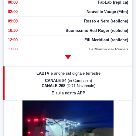
00:00
FabLab (replica)
02:00
Nouvelle Vouge (Film)
09:00
Rosso e Nero (repliche)
10:30
Buonissimo Red Roger (repliche)
12:00
Fili Meridiani (repliche)
13:00
La Mappa dei Piaceri
14:00
LabNews
17:00
LabNews (replica)
LABTV
e anche sul digitale terrestre
18:30
Di Faccia e di Profilo (repliche)
CANALE 84
(in Campania)
CANALE 268
(DDT Nazionale)
19:30
LabNews (Diretta)
E sulla nostra
APP
21:00
Free Sport
23:00
LabNews (replica)