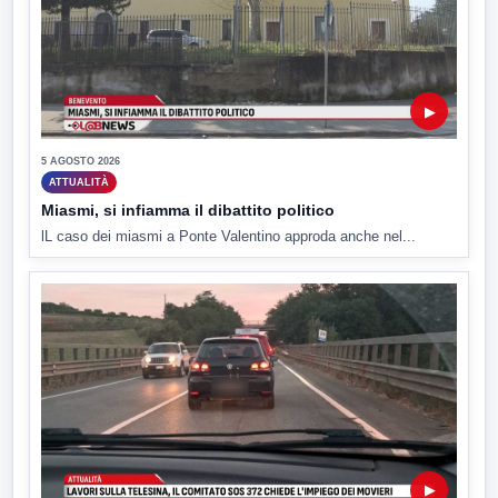
▶
5 AGOSTO 2026
ATTUALITÀ
Miasmi, si infiamma il dibattito politico
lL caso dei miasmi a Ponte Valentino approda anche nel...
▶