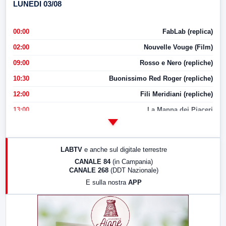
LUNEDI 03/08
00:00
FabLab (replica)
02:00
Nouvelle Vouge (Film)
09:00
Rosso e Nero (repliche)
10:30
Buonissimo Red Roger (repliche)
12:00
Fili Meridiani (repliche)
13:00
La Mappa dei Piaceri
14:00
LabNews
17:00
LabNews (replica)
LABTV
e anche sul digitale terrestre
18:30
Di Faccia e di Profilo (repliche)
CANALE 84
(in Campania)
CANALE 268
(DDT Nazionale)
19:30
LabNews (Diretta)
E sulla nostra
APP
21:00
Free Sport
23:00
LabNews (replica)