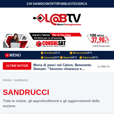
CHI SIAMO
CONTATTI
PUBBLICITÀ
CERCA
Avellino
21°C
Benevento
19°C
MENÙ
+
Caserta
23°C
Napoli
25°C
Salerno
25°C
Moria di pesci nel Calore, Benevento
ULTIME NOTIZIE
11 ORE FA
Domani: “Servono chiarezza e
approfondimenti sulla gestione
ambientale”
Home
> sandrucci
SANDRUCCI
Tutte le notizie, gli approfondimenti e gli aggiornamenti della
sezione.