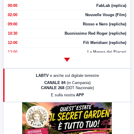
00:00
FabLab (replica)
02:00
Nouvelle Vouge (Film)
09:00
Rosso e Nero (repliche)
10:30
Buonissimo Red Roger (repliche)
12:00
Fili Meridiani (repliche)
13:00
La Mappa dei Piaceri
14:00
LabNews
17:00
LabNews (replica)
LABTV
e anche sul digitale terrestre
18:30
Di Faccia e di Profilo (repliche)
CANALE 84
(in Campania)
CANALE 268
(DDT Nazionale)
19:30
LabNews (Diretta)
E sulla nostra
APP
21:00
Free Sport
23:00
LabNews (replica)