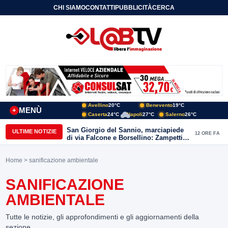
CHI SIAMO
CONTATTI
PUBBLICITÀ
CERCA
Avellino
20°C
Benevento
19°C
MENÙ
+
Caserta
24°C
Napoli
27°C
Salerno
26°C
San Giorgio del Sannio, marciapiede
ULTIME NOTIZIE
12 ORE FA
di via Falcone e Borsellino: Zampetti e
Lombardi replicano alle polemiche
Home
> sanificazione ambientale
SANIFICAZIONE
AMBIENTALE
Tutte le notizie, gli approfondimenti e gli aggiornamenti della
sezione.