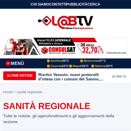
CHI SIAMO
CONTATTI
PUBBLICITÀ
CERCA
Avellino
36°C
Benevento
37°C
MENÙ
+
Caserta
34°C
Napoli
34°C
Salerno
34°C
Rischio Vesuvio: nuovi protocolli
ULTIME NOTIZIE
16 ORE FA
d’intesa con i comuni del Sannio,
firmato il protocollo con Arpaise
Home
> sanità regionale
SANITÀ REGIONALE
Tutte le notizie, gli approfondimenti e gli aggiornamenti della
sezione.