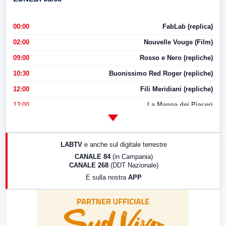
00:00
FabLab (replica)
02:00
Nouvelle Vouge (Film)
09:00
Rosso e Nero (repliche)
10:30
Buonissimo Red Roger (repliche)
12:00
Fili Meridiani (repliche)
13:00
La Mappa dei Piaceri
14:00
LabNews
17:00
LabNews (replica)
LABTV
e anche sul digitale terrestre
18:30
Di Faccia e di Profilo (repliche)
CANALE 84
(in Campania)
CANALE 268
(DDT Nazionale)
19:30
LabNews (Diretta)
E sulla nostra
APP
21:00
Free Sport
23:00
LabNews (replica)