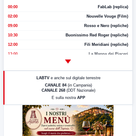
00:00
FabLab (replica)
02:00
Nouvelle Vouge (Film)
09:00
Rosso e Nero (repliche)
10:30
Buonissimo Red Roger (repliche)
12:00
Fili Meridiani (repliche)
13:00
La Mappa dei Piaceri
14:00
LabNews
17:00
LabNews (replica)
LABTV
e anche sul digitale terrestre
18:30
Di Faccia e di Profilo (repliche)
CANALE 84
(in Campania)
CANALE 268
(DDT Nazionale)
19:30
LabNews (Diretta)
E sulla nostra
APP
21:00
Free Sport
23:00
LabNews (replica)