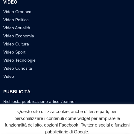
VIDEO
Video Cronaca
Video Politica
Video Attualità
Video Economia
Video Cultura
Video Sport
Video Tecnologie
Video Curiosità
Video
PUBBLICITÀ
Richiesta pubblicazione articoli/banner
Questo sito utilizza cookie, anche di terze parti, per
SEGUICI SUI SOCIAL
personalizzare i contenuti come widget per ampliare le
funzionalità del sito, opzioni Facebook, Twitter e social e funzioni
f
◎
▶
pubblicitarie di Google.