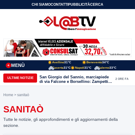
CHI SIAMO
CONTATTI
PUBBLICITÀ
CERCA
Avellino
31°C
Benevento
34°C
MENÙ
+
Caserta
31°C
Napoli
31°C
Salerno
33°C
San Giorgio del Sannio, marciapiede
ULTIME NOTIZIE
2 ORE FA
di via Falcone e Borsellino: Zampetti e
Lombardi replicano alle polemiche
Home
> sanitaò
SANITAÒ
Tutte le notizie, gli approfondimenti e gli aggiornamenti della
sezione.